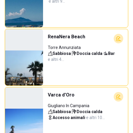
·
e altri 9…
RenaNera Beach
Torre Annunziata
Sabbiosa
·
Doccia calda
·
Bar
·
e altri 4…
Varca d'Oro
Giugliano In Campania
Sabbiosa
·
Doccia calda
·
Accesso animali
·
e altri 10…