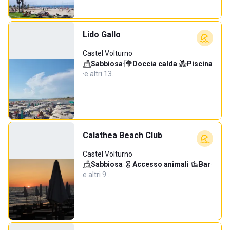
Lido Gallo
Castel Volturno
Sabbiosa
·
Doccia calda
·
Piscina
·
e altri 13…
Calathea Beach Club
Castel Volturno
Sabbiosa
·
Accesso animali
·
Bar
·
e altri 9…