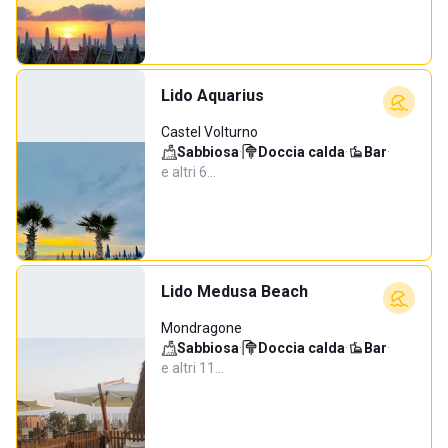
Lido Aquarius
Castel Volturno
Sabbiosa
·
Doccia calda
·
Bar
·
e altri 6…
Lido Medusa Beach
Mondragone
Sabbiosa
·
Doccia calda
·
Bar
·
e altri 11…