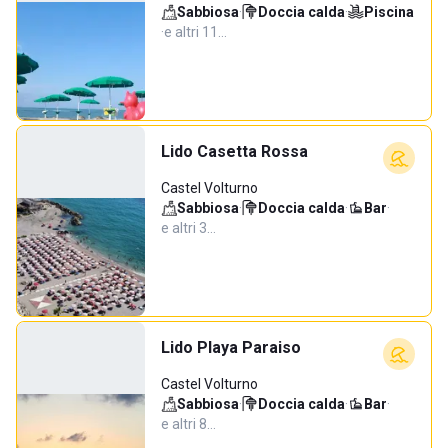
Sabbiosa
·
Doccia calda
·
Piscina
·
e altri 11…
Lido Casetta Rossa
Castel Volturno
Sabbiosa
·
Doccia calda
·
Bar
·
e altri 3…
Lido Playa Paraiso
Castel Volturno
Sabbiosa
·
Doccia calda
·
Bar
·
e altri 8…