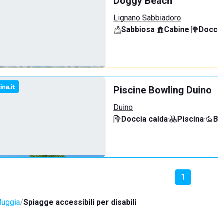
Doggy Beach
Lignano Sabbiadoro
Sabbiosa
·
Cabine
·
Docci
Piscine Bowling Duino
Duino
Doccia calda
·
Piscina
·
B
1
uggia
Spiagge accessibili per disabili