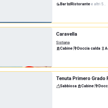
Bar
·
Ristorante
·
e altri 5…
Caravella
Sistiana
Cabine
·
Doccia calda
·
A
Tenuta Primero Grado 
Sabbiosa
·
Cabine
·
Docci