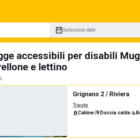
Seleziona date
ge accessibili per disabili Mug
llone e lettino
ti
Grignano 2 / Riviera
Trieste
Cabine
·
Doccia calda
·
B