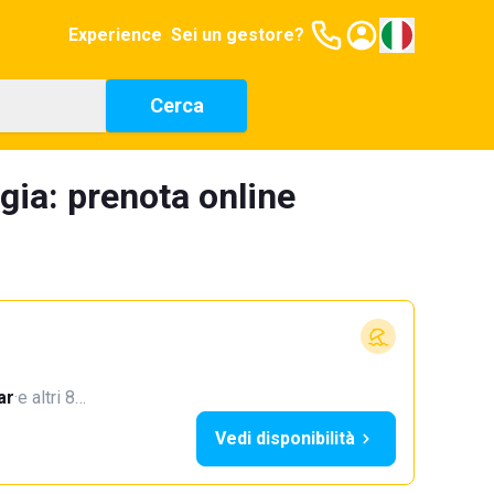
Experience
Sei un gestore?
Cerca
gia: prenota online
ar
·
e altri 8…
Vedi disponibilità