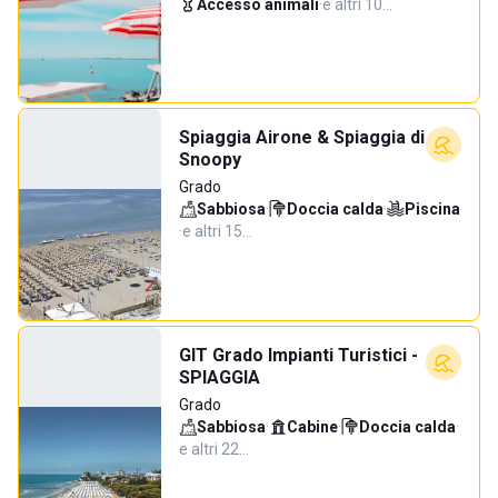
Accesso animali
·
e altri 10…
Spiaggia Airone & Spiaggia di
Snoopy
Grado
Sabbiosa
·
Doccia calda
·
Piscina
·
e altri 15…
GIT Grado Impianti Turistici -
SPIAGGIA
Grado
Sabbiosa
·
Cabine
·
Doccia calda
·
e altri 22…