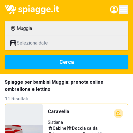
Muggia
Seleziona date
Cerca
Spiagge per bambini Muggia: prenota online
ombrellone e lettino
11 Risultati
Caravella
Sistiana
Cabine
·
Doccia calda
·