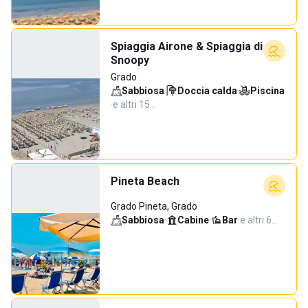
Spiaggia Airone & Spiaggia di
Snoopy
Grado
Sabbiosa
·
Doccia calda
·
Piscina
·
e altri 15…
Pineta Beach
Grado Pineta, Grado
Sabbiosa
·
Cabine
·
Bar
·
e altri 6…