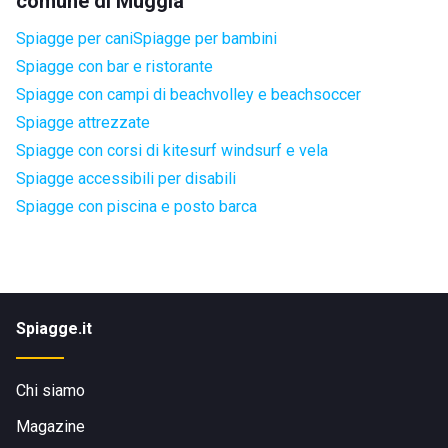
comune di Muggia
Spiagge per cani
Spiagge per bambini
Spiagge con bar e ristorante
Spiagge con campi di beachvolley e beachsoccer
Spiagge attrezzate
Spiagge con corsi di kitesurf windsurf e vela
Spiagge accessibili per disabili
Spiagge con piscina e posto barca
Spiagge.it
Chi siamo
Magazine