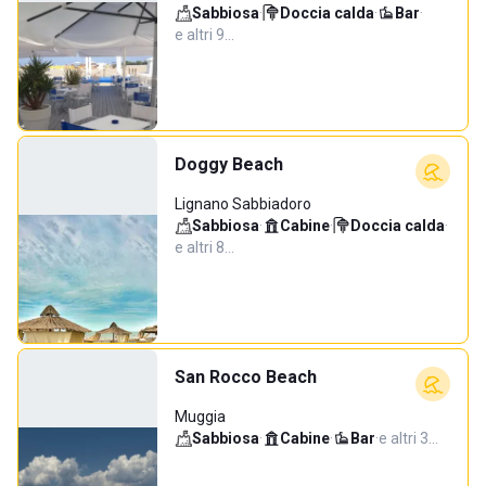
Sabbiosa
·
Doccia calda
·
Bar
·
e altri 9…
Doggy Beach
Lignano Sabbiadoro
Sabbiosa
·
Cabine
·
Doccia calda
·
e altri 8…
San Rocco Beach
Muggia
Sabbiosa
·
Cabine
·
Bar
·
e altri 3…