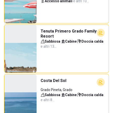
Accesso animali
·
e altri 10…
Tenuta Primero Grado Family
Resort
Sabbiosa
·
Cabine
·
Doccia calda
·
e altri 13…
Costa Del Sol
Grado Pineta, Grado
Sabbiosa
·
Cabine
·
Doccia calda
·
e altri 8…