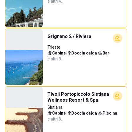
e altri 4…
Grignano 2 / Riviera
Trieste
Cabine
·
Doccia calda
·
Bar
·
e altri 8…
Tivoli Portopiccolo Sistiana
Wellness Resort & Spa
Sistiana
Cabine
·
Doccia calda
·
Piscina
·
e altri 8…