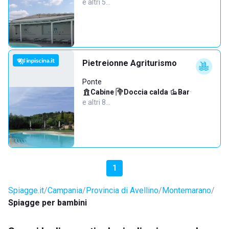
e altri 5…
Pietreionne Agriturismo
Ponte
Cabine
·
Doccia calda
·
Bar
·
e altri 8…
1
Spiagge.it
Campania
Provincia di Avellino
Montemarano
Spiagge per bambini