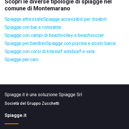
Scopri le diverse tipologie di spiagge nel
comune di Montemarano
Spiagge attrezzate
Spiagge accessibili per disabili
Spiagge con bar e ristorante
Spiagge con campi di beachvolley e beachsoccer
Spiagge per bambini
Spiagge con piscina e posto barca
Spiagge con corsi di kitesurf windsurf e vela
Spiagge per cani
Spiagge.it è una soluzione Spiagge Srl
Società del
Gruppo Zucchetti
Spiagge.it