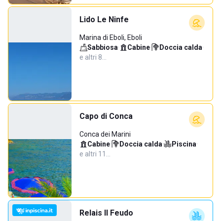
Lido Le Ninfe
Marina di Eboli, Eboli
Sabbiosa
·
Cabine
·
Doccia calda
·
e altri 8…
Capo di Conca
Conca dei Marini
Cabine
·
Doccia calda
·
Piscina
·
e altri 11…
Relais Il Feudo