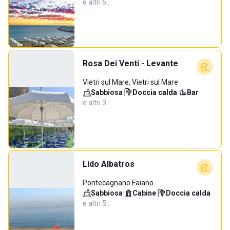
e altri 6…
Rosa Dei Venti - Levante
Vietri sul Mare, Vietri sul Mare
Sabbiosa
·
Doccia calda
·
Bar
·
e altri 3…
Lido Albatros
Pontecagnano Faiano
Sabbiosa
·
Cabine
·
Doccia calda
·
e altri 5…