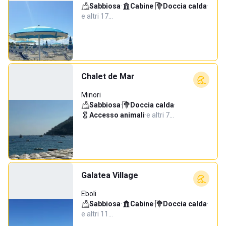
Sabbiosa
·
Cabine
·
Doccia calda
·
e altri 17…
Chalet de Mar
Minori
Sabbiosa
·
Doccia calda
·
Accesso animali
·
e altri 7…
Galatea Village
Eboli
Sabbiosa
·
Cabine
·
Doccia calda
·
e altri 11…