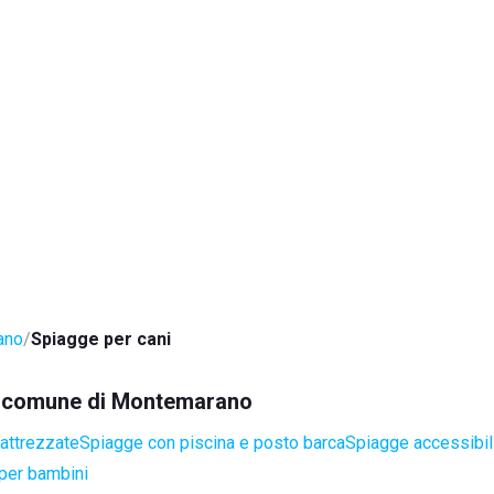
ano
Spiagge per cani
nel comune di Montemarano
attrezzate
Spiagge con piscina e posto barca
Spiagge accessibili
per bambini