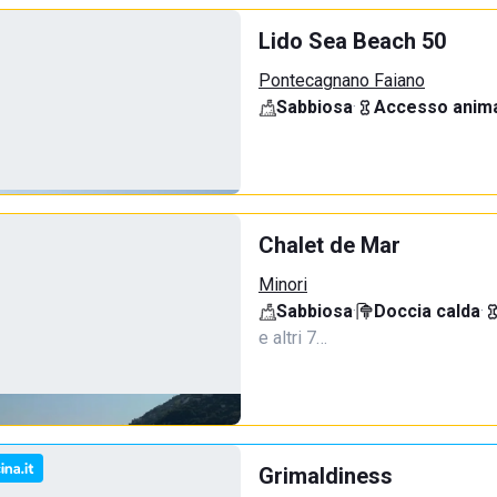
Lido Sea Beach 50
Pontecagnano Faiano
Sabbiosa
·
Accesso anima
Chalet de Mar
Minori
Sabbiosa
·
Doccia calda
·
e altri 7…
Grimaldiness