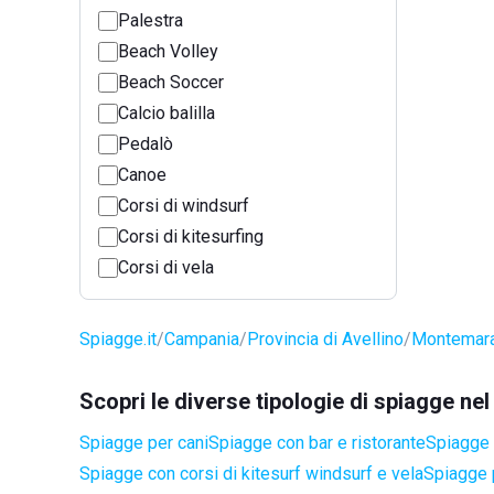
Palestra
Beach Volley
Beach Soccer
Calcio balilla
Pedalò
Canoe
Corsi di windsurf
Corsi di kitesurfing
Corsi di vela
Spiagge.it
Campania
Provincia di Avellino
Montemar
Scopri le diverse tipologie di spiagge 
Spiagge per cani
Spiagge con bar e ristorante
Spiagge 
Spiagge con corsi di kitesurf windsurf e vela
Spiagge 