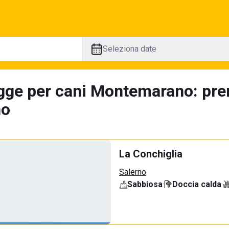
Seleziona date
gge per cani Montemarano: pren
no
La Conchiglia
Salerno
Sabbiosa
·
Doccia calda
·