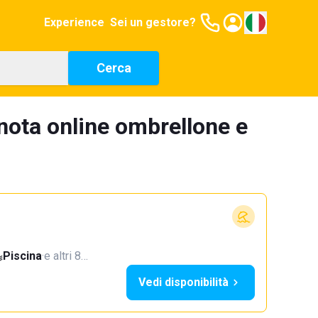
Experience
Sei un gestore?
Cerca
ota online ombrellone e
Piscina
·
e altri 8…
Vedi disponibilità