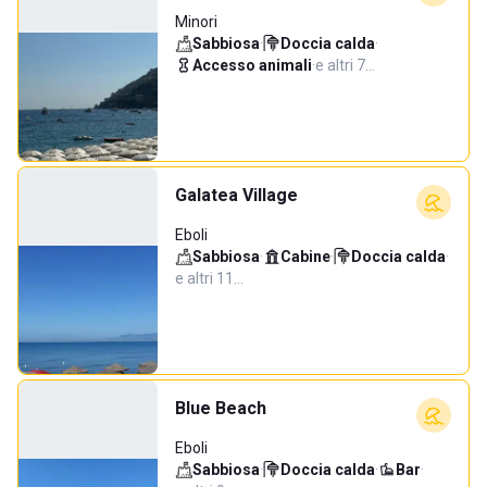
Minori
Sabbiosa
·
Doccia calda
·
Accesso animali
·
e altri 7…
Galatea Village
Eboli
Sabbiosa
·
Cabine
·
Doccia calda
·
e altri 11…
Blue Beach
Eboli
Sabbiosa
·
Doccia calda
·
Bar
·