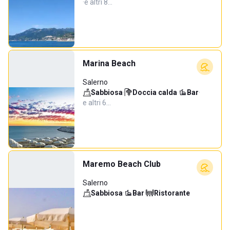
·
e altri 8…
Marina Beach
Salerno
Sabbiosa
·
Doccia calda
·
Bar
·
e altri 6…
Maremo Beach Club
Salerno
Sabbiosa
·
Bar
·
Ristorante