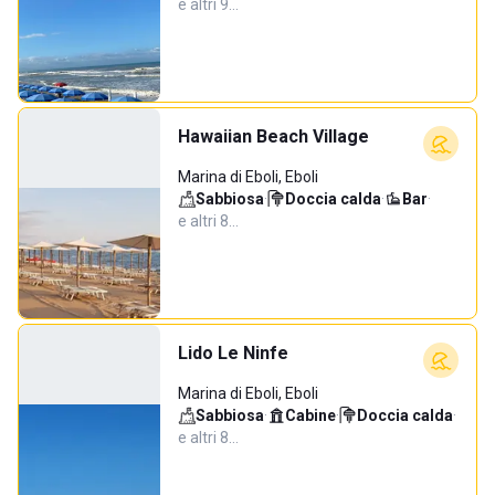
e altri 9…
Hawaiian Beach Village
Marina di Eboli, Eboli
Sabbiosa
·
Doccia calda
·
Bar
·
e altri 8…
Lido Le Ninfe
Marina di Eboli, Eboli
Sabbiosa
·
Cabine
·
Doccia calda
·
e altri 8…