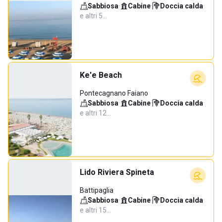
Sabbiosa
·
Cabine
·
Doccia calda
·
e altri 5…
Ke'e Beach
Pontecagnano Faiano
Sabbiosa
·
Cabine
·
Doccia calda
·
e altri 12…
Lido Riviera Spineta
Battipaglia
Sabbiosa
·
Cabine
·
Doccia calda
·
e altri 15…