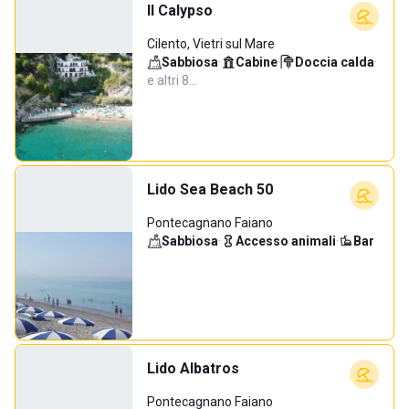
Il Calypso
Cilento, Vietri sul Mare
Sabbiosa
·
Cabine
·
Doccia calda
·
e altri 8…
Lido Sea Beach 50
Pontecagnano Faiano
Sabbiosa
·
Accesso animali
·
Bar
Lido Albatros
Pontecagnano Faiano