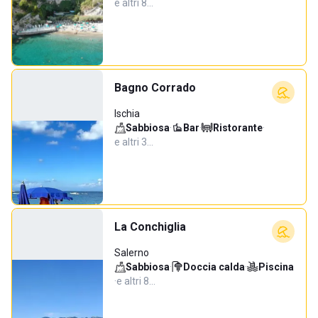
e altri 8…
Bagno Corrado
Ischia
Sabbiosa
·
Bar
·
Ristorante
·
e altri 3…
La Conchiglia
Salerno
Sabbiosa
·
Doccia calda
·
Piscina
·
e altri 8…