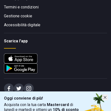
Termini e condizioni
Gestione cookie
Accessibilità digitale
Scarica l'app
Oggi conviene di più!
Spiagge Srl - Sede legale: Via Marecchiese 48, 47923 Rimini (RN), IT -
Acquista con la tua carta
Mastercard
di
capitale sociale Euro 31245,57 - Iscritta al registro delle imprese di Rimini
lunedì e martedì e ottieni un
10% di sconto
Sede operativa: Via Flaminia 180, 47924 Rimini (RN), IT
-
+39 0541 772375
-