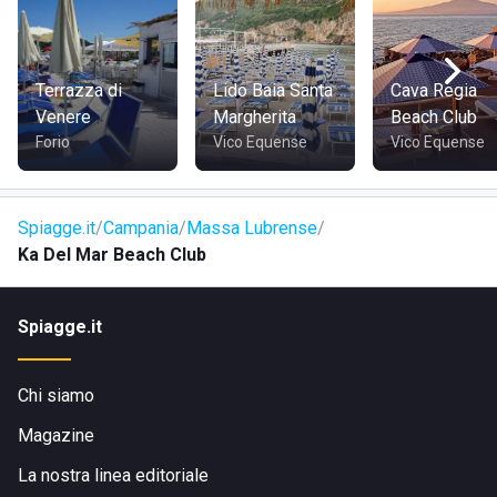
riferimento per chi desidera esplorare le bellezze della
costiera campana mantenendo il comfort e i servizi di un
beach club esclusivo.
Terrazza di
Lido Baia Santa
Cava Regia
Venere
Margherita
Beach Club
Forio
Vico Equense
Vico Equense
Spiagge.it
Campania
Massa Lubrense
Ka Del Mar Beach Club
Spiagge.it
Chi siamo
Magazine
La nostra linea editoriale