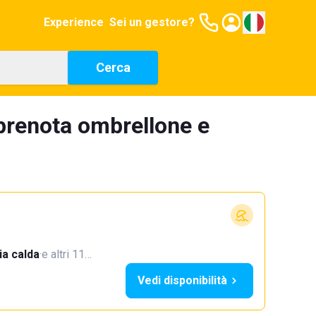
Experience
Sei un gestore?
Cerca
 prenota ombrellone e
a calda
·
e altri 11…
Vedi disponibilità