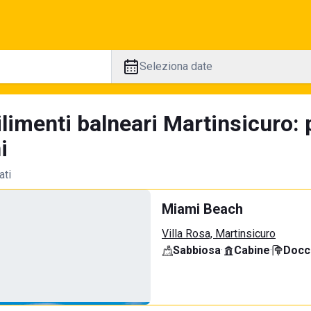
Seleziona date
ilimenti balneari Martinsicuro:
i
ati
Miami Beach
Villa Rosa, Martinsicuro
Sabbiosa
·
Cabine
·
Docci