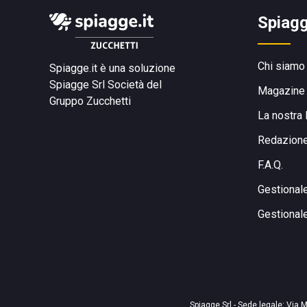
Spiagg
Chi siamo
Spiagge.it è una soluzione
Spiagge Srl
Società del
Magazine
Gruppo Zucchetti
La nostra 
Redazion
F.A.Q.
Gestional
Gestional
Spiagge Srl - Sede legale: Via M