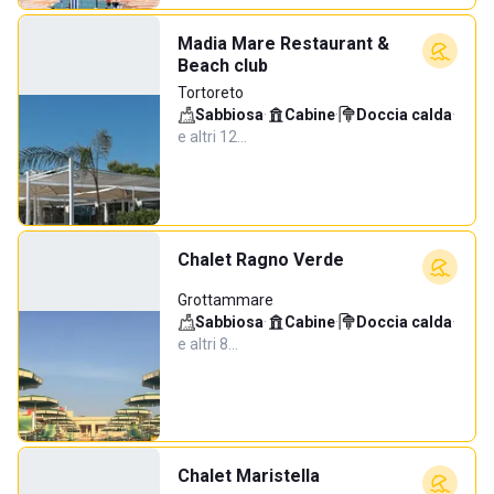
Madia Mare Restaurant &
Beach club
Tortoreto
Sabbiosa
·
Cabine
·
Doccia calda
·
e altri 12…
Chalet Ragno Verde
Grottammare
Sabbiosa
·
Cabine
·
Doccia calda
·
e altri 8…
Chalet Maristella