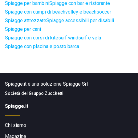
Spiagge per bambini
Spiagge con bar e ristorante
Spiagge con campi di beachvolley e beachsoccer
Spiagge attrezzate
Spiagge accessibili per disabili
Spiagge per cani
Spiagge con corsi di kitesurf windsurf e vela
Spiagge con piscina e posto barca
Spiagge.it è una soluzione Spiagge Srl
Società del
Gruppo Zucchetti
Spiagge.it
Chi siamo
Magazine