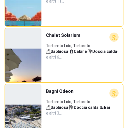
e altri 11…
Chalet Solarium
Tortoreto Lido, Tortoreto
Sabbiosa
·
Cabine
·
Doccia calda
·
e altri 6…
Bagni Odeon
Tortoreto Lido, Tortoreto
Sabbiosa
·
Doccia calda
·
Bar
·
e altri 3…