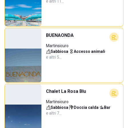
e altri 11…
BUENAONDA
Martinsicuro
Sabbiosa
·
Accesso animali
·
e altri 5…
Chalet La Rosa Blu
Martinsicuro
Sabbiosa
·
Doccia calda
·
Bar
·
e altri 7…