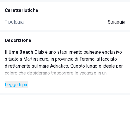
Caratteristiche
Tipologia
Spiaggia
Descrizione
Il
Uma Beach Club
è uno stabilimento balneare esclusivo
situato a Martinsicuro, in provincia di Teramo, affacciato
direttamente sul mare Adriatico. Questo luogo è ideale per
coloro che desiderano trascorrere le vacanze in un
ambiente suggestivo, con una vista mozzafiato soprattutto
Leggi di più
al tramonto. Il club è noto per il suo servizio di noleggio
ombrelloni e per il ristorante di alta qualità, dove si
possono gustare piatti della tradizione abruzzese rivisitati
con creatività, esaltando i sapori tipici locali. Uma Beach
Club è frequentato da giovani in cerca di divertimento e da
persone in cerca di un’esperienza rilassante, grazie anche
agli eventi musicali e alle serate che offre. L'area dedicata