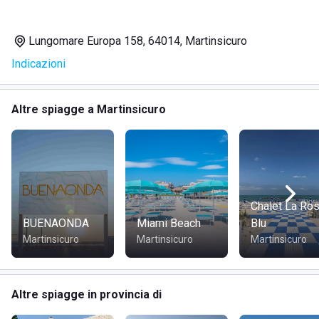
a famiglie e gruppi è perfetta per rilassarsi all’ombra,
rendendo questo lido la scelta ideale per una vacanza
Lungomare Europa 158, 64014, Martinsicuro
all'insegna del relax e della spensieratezza.
Indicazioni
SERVIZI
Altre spiagge a Martinsicuro
Noleggio ombrelloni
Ristorante con piatti abruzzesi
Eventi musicali e serate
Area relax per famiglie e gruppi
Vista panoramica sul mare
Chalet La Ro
BUENAONDA
Miami Beach
Blu
Martinsicuro
Martinsicuro
Martinsicuro
DOVE SI TROVA UMA BEACH CLUB
Il Uma Beach Club si trova a Martinsicuro, nella provincia di
Altre spiagge in provincia di
Teramo. La sua posizione sul lungomare garantisce una