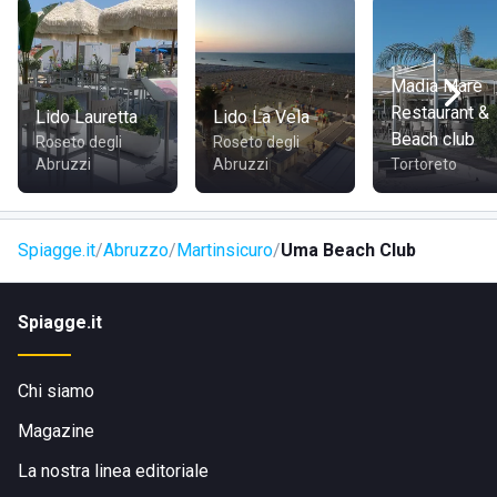
splendida vista sull'Adriatico, oltre a essere facilmente
accessibile e vicino al centro abitato della cittadina.
Madia Mare
COME RAGGIUNGERE UMA BEACH CLUB
Restaurant &
Lido Lauretta
Lido La Vela
Beach club
Roseto degli
Roseto degli
Il Uma Beach Club è facilmente raggiungibile grazie alla sua
Abruzzi
Abruzzi
Tortoreto
posizione sul lungomare di Martinsicuro. Si può arrivare
comodamente a piedi, in bicicletta, in auto o con i mezzi
pubblici, essendo vicino al centro cittadino.
Spiagge.it
Abruzzo
Martinsicuro
Uma Beach Club
Spiagge.it
Chi siamo
Magazine
La nostra linea editoriale