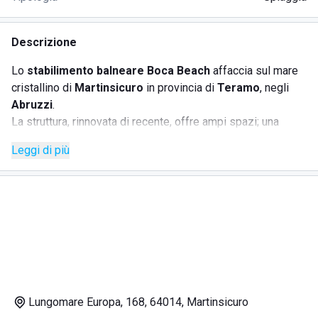
Descrizione
Lo
stabilimento balneare Boca Beach
affaccia sul mare
cristallino di
Martinsicuro
in provincia di
Teramo
, negli
Abruzzi
.
La struttura, rinnovata di recente, offre ampi spazi; una
lunga spiaggia
con
sabbia finissima
,
ombrelloni ben
Leggi di più
distanziati
, un
bar
con zone verdi dove cercare riparo dal
caldo estivo, rilassandosi sui divanetti e una
terrazza
per
cenare sotto le stelle.
Non manca il
divertimento
per grandi e piccini e la
possibilità di praticare
sport sulla spiaggia
.
I
servizi offerti
sono:
• noleggio di ombrelloni, sdraio e lettini;
• docce calde e fredde;
• giochi per bambini;
Lungomare Europa, 168, 64014, Martinsicuro
• beach volley;