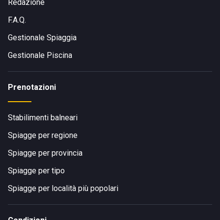
•
in aereo
, l'aeroporto internazionale di Pescara e quello di
Redazione
Ancona si trovano entrambi a circa un'ora di distanza.
F.A.Q.
Gestionale Spiaggia
Gestionale Piscina
Prenotazioni
Stabilimenti balneari
Spiagge per regione
Spiagge per provincia
Spiagge per tipo
Spiagge per località più popolari