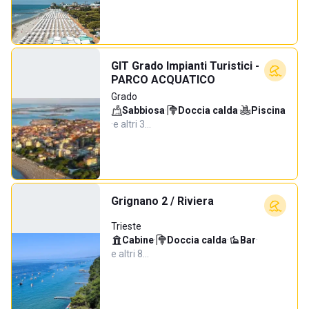
GIT Grado Impianti Turistici -
PARCO ACQUATICO
Grado
Sabbiosa
·
Doccia calda
·
Piscina
·
e altri 3…
Grignano 2 / Riviera
Trieste
Cabine
·
Doccia calda
·
Bar
·
e altri 8…