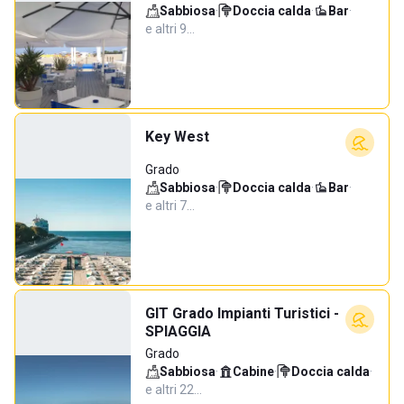
Sabbiosa
·
Doccia calda
·
Bar
·
e altri 9…
Key West
Grado
Sabbiosa
·
Doccia calda
·
Bar
·
e altri 7…
GIT Grado Impianti Turistici -
SPIAGGIA
Grado
Sabbiosa
·
Cabine
·
Doccia calda
·
e altri 22…