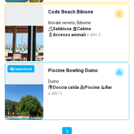
Code Beach Bibione
litorale veneto, Bibione
Sabbiosa
·
Cabine
·
Accesso animali
·
e altri 3…
Piscine Bowling Duino
Duino
Doccia calda
·
Piscina
·
Bar
·
e altri 5…
1