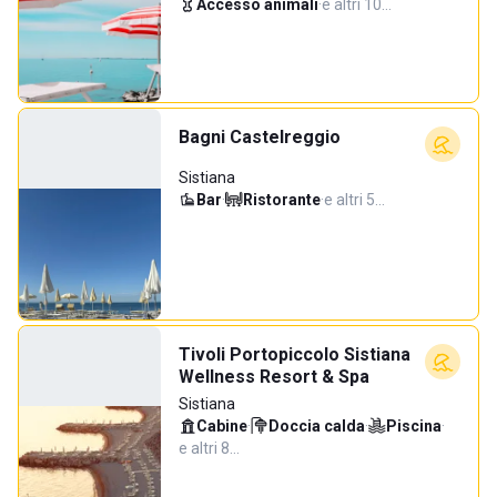
Accesso animali
·
e altri 10…
Bagni Castelreggio
Sistiana
Bar
·
Ristorante
·
e altri 5…
Tivoli Portopiccolo Sistiana
Wellness Resort & Spa
Sistiana
Cabine
·
Doccia calda
·
Piscina
·
e altri 8…