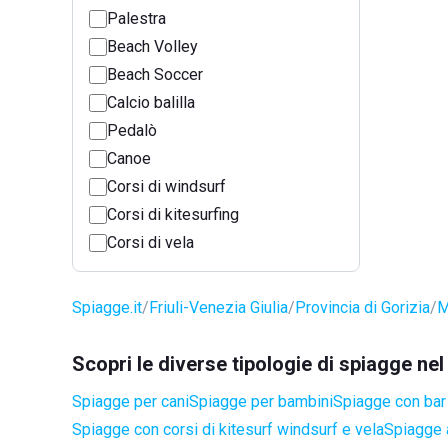
Palestra
Beach Volley
Beach Soccer
Calcio balilla
Pedalò
Canoe
Corsi di windsurf
Corsi di kitesurfing
Corsi di vela
Spiagge.it
Friuli-Venezia Giulia
Provincia di Gorizia
M
Scopri le diverse tipologie di spiagge nel
Spiagge per cani
Spiagge per bambini
Spiagge con bar 
Spiagge con corsi di kitesurf windsurf e vela
Spiagge a