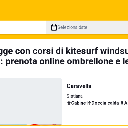
Seleziona date
ge con corsi di kitesurf windsu
i: prenota online ombrellone e l
Caravella
Sistiana
Cabine
·
Doccia calda
·
A