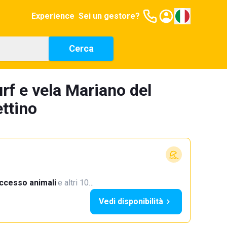
Experience
Sei un gestore?
Cerca
rf e vela Mariano del
ettino
ccesso animali
·
e altri 10…
Vedi disponibilità