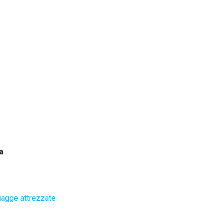
a
iagge attrezzate