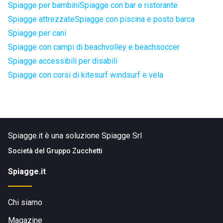
Spiagge per bambini
Spiagge con bar e ristorante
Spiagge attrezzate
Spiagge con piscina e posto barca
Spiagge per cani
Spiagge con campi di beachvolley e beachsoccer
Spiagge accessibili per disabili
Spiagge con corsi di kitesurf windsurf e vela
Spiagge.it è una soluzione Spiagge Srl
Società del
Gruppo Zucchetti
Spiagge.it
Chi siamo
Magazine