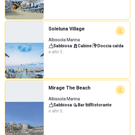
Soleluna Village
Albissola Marina
Sabbiosa
·
Cabine
·
Doccia calda
·
e altri 5…
Mirage The Beach
Albissola Marina
Sabbiosa
·
Bar
·
Ristorante
·
e altri 5…