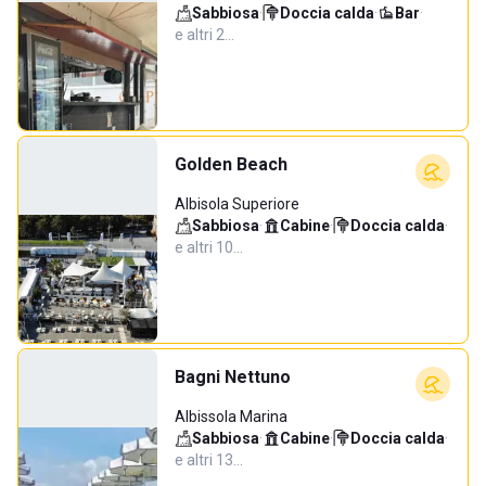
Sabbiosa
·
Doccia calda
·
Bar
·
e altri 2…
Golden Beach
Albisola Superiore
Sabbiosa
·
Cabine
·
Doccia calda
·
e altri 10…
Bagni Nettuno
Albissola Marina
Sabbiosa
·
Cabine
·
Doccia calda
·
e altri 13…