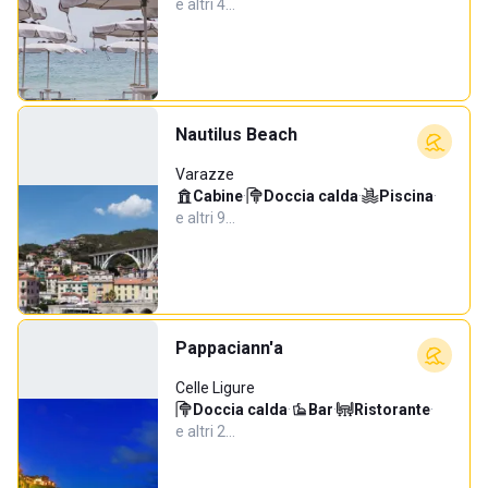
e altri 4…
Nautilus Beach
Varazze
Cabine
·
Doccia calda
·
Piscina
·
e altri 9…
Pappaciann'a
Celle Ligure
Doccia calda
·
Bar
·
Ristorante
·
e altri 2…