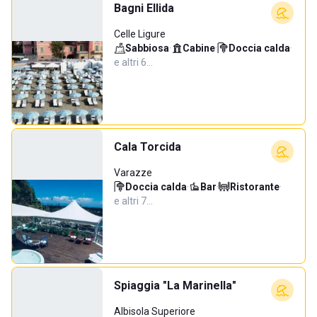
Bagni Ellida
Celle Ligure
Sabbiosa
·
Cabine
·
Doccia calda
·
e altri 6…
Cala Torcida
Varazze
Doccia calda
·
Bar
·
Ristorante
·
e altri 7…
Spiaggia "La Marinella"
Albisola Superiore