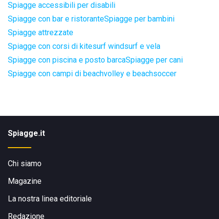
Spiagge accessibili per disabili
Spiagge con bar e ristorante
Spiagge per bambini
Spiagge attrezzate
Spiagge con corsi di kitesurf windsurf e vela
Spiagge con piscina e posto barca
Spiagge per cani
Spiagge con campi di beachvolley e beachsoccer
Spiagge.it
Chi siamo
Magazine
La nostra linea editoriale
Redazione