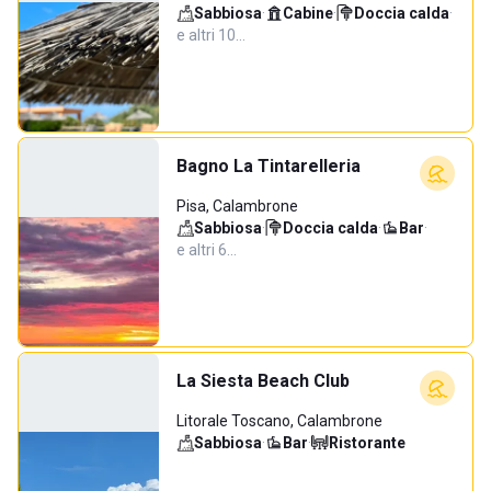
Sabbiosa
·
Cabine
·
Doccia calda
·
e altri 10…
Bagno La Tintarelleria
Pisa, Calambrone
Sabbiosa
·
Doccia calda
·
Bar
·
e altri 6…
La Siesta Beach Club
Litorale Toscano, Calambrone
Sabbiosa
·
Bar
·
Ristorante