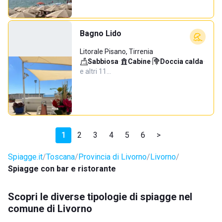
Bagno Lido
Litorale Pisano, Tirrenia
Sabbiosa
·
Cabine
·
Doccia calda
·
e altri 11…
1
2
3
4
5
6
>
Spiagge.it
Toscana
Provincia di Livorno
Livorno
Spiagge con bar e ristorante
Scopri le diverse tipologie di spiagge nel
comune di Livorno