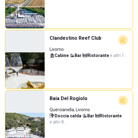
Clandestino Reef Club
Livorno
Cabine
·
Bar
·
Ristorante
·
e altri 1…
Baia Del Rogiolo
Quercianella, Livorno
Doccia calda
·
Bar
·
Ristorante
·
e altri 8…