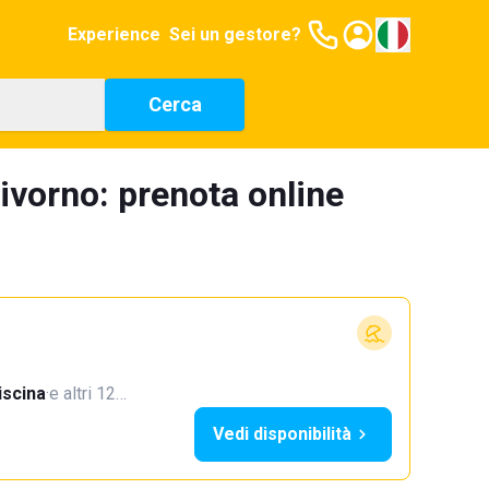
Experience
Sei un gestore?
Cerca
ivorno: prenota online
iscina
·
e altri 12…
Vedi disponibilità