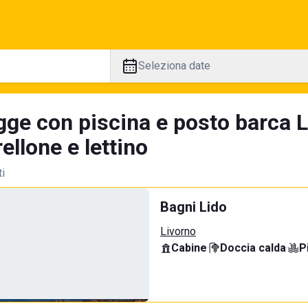
Seleziona date
gge con piscina e posto barca L
llone e lettino
ti
Bagni Lido
Livorno
Cabine
·
Doccia calda
·
P