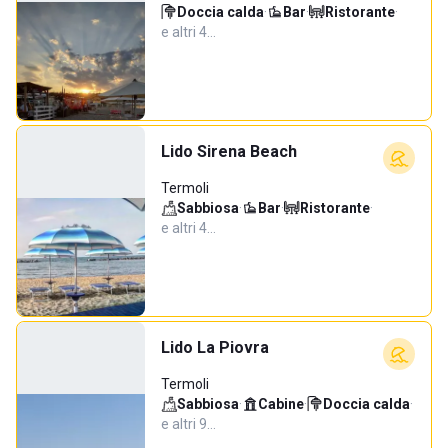
Doccia calda
·
Bar
·
Ristorante
·
e altri 4…
Lido Sirena Beach
Termoli
Sabbiosa
·
Bar
·
Ristorante
·
e altri 4…
Lido La Piovra
Termoli
Sabbiosa
·
Cabine
·
Doccia calda
·
e altri 9…