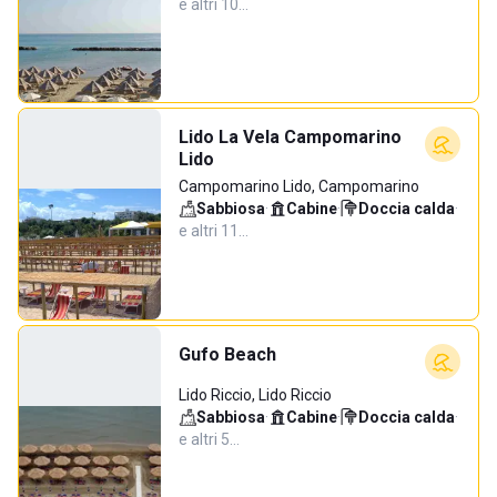
e altri 10…
Lido La Vela Campomarino
Lido
Campomarino Lido, Campomarino
Sabbiosa
·
Cabine
·
Doccia calda
·
e altri 11…
Gufo Beach
Lido Riccio, Lido Riccio
Sabbiosa
·
Cabine
·
Doccia calda
·
e altri 5…