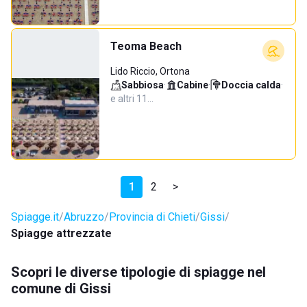
Teoma Beach
Lido Riccio, Ortona
Sabbiosa
·
Cabine
·
Doccia calda
·
e altri 11…
1
2
>
Spiagge.it
Abruzzo
Provincia di Chieti
Gissi
Spiagge attrezzate
Scopri le diverse tipologie di spiagge nel
comune di Gissi