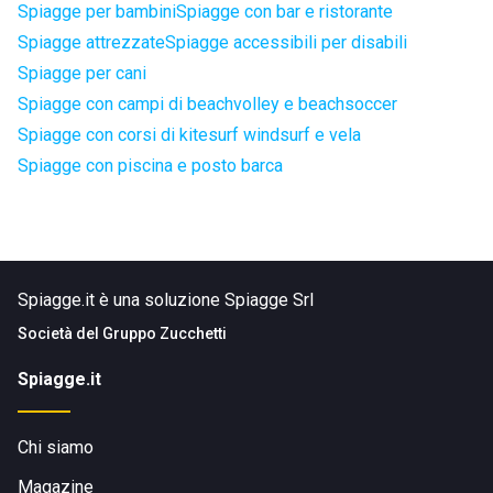
Spiagge per bambini
Spiagge con bar e ristorante
Spiagge attrezzate
Spiagge accessibili per disabili
Spiagge per cani
Spiagge con campi di beachvolley e beachsoccer
Spiagge con corsi di kitesurf windsurf e vela
Spiagge con piscina e posto barca
Spiagge.it è una soluzione Spiagge Srl
Società del
Gruppo Zucchetti
Spiagge.it
Chi siamo
Magazine