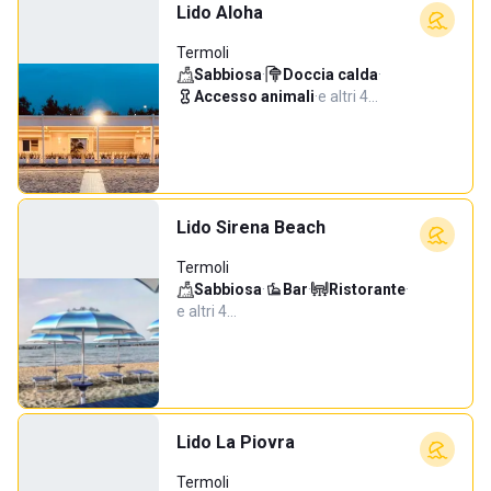
Lido Aloha
Termoli
Sabbiosa
·
Doccia calda
·
Accesso animali
·
e altri 4…
Lido Sirena Beach
Termoli
Sabbiosa
·
Bar
·
Ristorante
·
e altri 4…
Lido La Piovra
Termoli