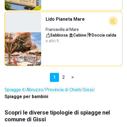
Lido Pianeta Mare
Francavilla al Mare
Sabbiosa
·
Cabine
·
Doccia calda
·
e altri 9…
1
2
>
Spiagge.it
Abruzzo
Provincia di Chieti
Gissi
Spiagge per bambini
Scopri le diverse tipologie di spiagge nel
comune di Gissi