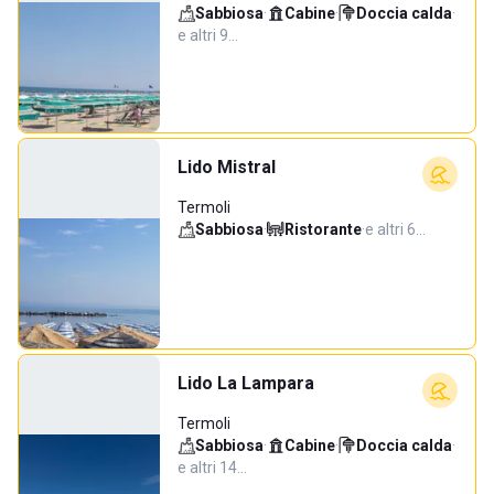
Sabbiosa
·
Cabine
·
Doccia calda
·
e altri 9…
Lido Mistral
Termoli
Sabbiosa
·
Ristorante
·
e altri 6…
Lido La Lampara
Termoli
Sabbiosa
·
Cabine
·
Doccia calda
·
e altri 14…