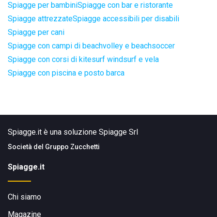
Spiagge per bambini
Spiagge con bar e ristorante
Spiagge attrezzate
Spiagge accessibili per disabili
Spiagge per cani
Spiagge con campi di beachvolley e beachsoccer
Spiagge con corsi di kitesurf windsurf e vela
Spiagge con piscina e posto barca
Spiagge.it è una soluzione Spiagge Srl
Società del
Gruppo Zucchetti
Spiagge.it
Chi siamo
Magazine