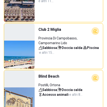
e altri 11…
Club 2 Miglia
Provincia Di Campobasso,
Campomarino Lido
Sabbiosa
·
Doccia calda
·
Piscina
·
e altri 15…
Blind Beach
Postilli, Ortona
Sabbiosa
·
Doccia calda
·
Accesso animali
·
e altri 8…