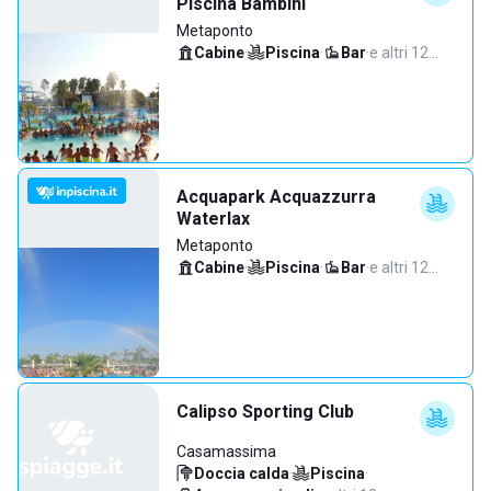
Piscina Bambini
Metaponto
Cabine
·
Piscina
·
Bar
·
e altri 12…
Acquapark Acquazzurra
Waterlax
Metaponto
Cabine
·
Piscina
·
Bar
·
e altri 12…
Calipso Sporting Club
Casamassima
Doccia calda
·
Piscina
·