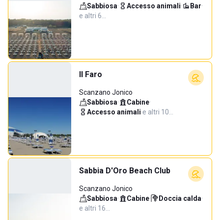
Sabbiosa
·
Accesso animali
·
Bar
·
e altri 6…
Il Faro
Scanzano Jonico
Sabbiosa
·
Cabine
·
Accesso animali
·
e altri 10…
Sabbia D'Oro Beach Club
Scanzano Jonico
Sabbiosa
·
Cabine
·
Doccia calda
·
e altri 16…