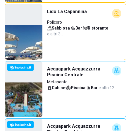
Lido La Capannina
Policoro
Sabbiosa
·
Bar
·
Ristorante
·
e altri 3…
Acquapark Acquazzurra
Piscina Centrale
Metaponto
Cabine
·
Piscina
·
Bar
·
e altri 12…
Acquapark Acquazzurra