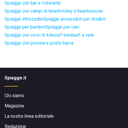
Spiagge con bar e ristorante
Spiagge con campi di beachvolley e beachsoccer
Spiagge attrezzate
Spiagge accessibili per disabili
Spiagge per bambini
Spiagge per cani
Spiagge con corsi di kitesurf windsurf e vela
Spiagge con piscina e posto barca
Spiagge.it
Chi siamo
Magazine
La nostra linea editoriale
Redazione