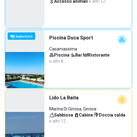
Accesso animali
·
e altri 12…
Piscina Duca Sport
Casamassima
Piscina
·
Bar
·
Ristorante
·
e altri 8…
Lido La Baita
Marina Di Ginosa, Ginosa
Sabbiosa
·
Cabine
·
Doccia calda
·
e altri 12…