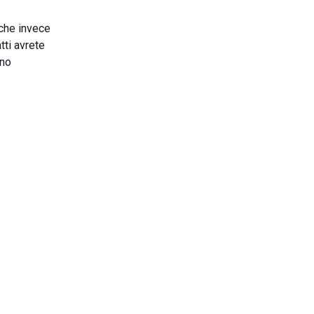
 che invece
tti avrete
nno