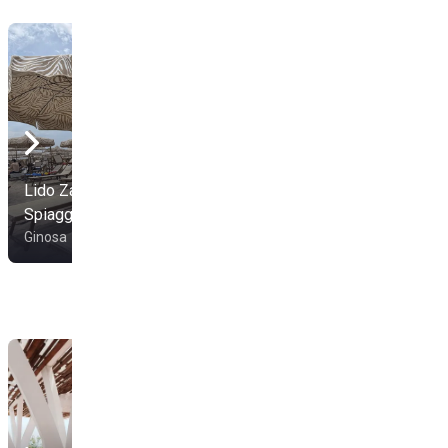
Lido Zanzibar
Lido Dubai Spiaggia
Spiaggia Attrezzata
Per Cani
Ginosa
Ginosa