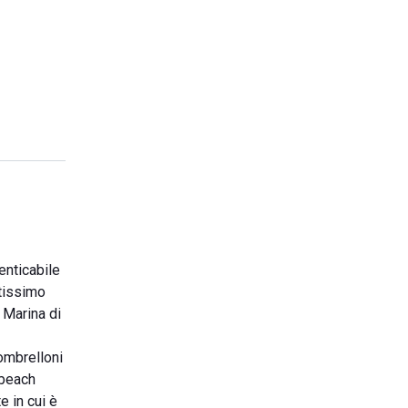
enticabile
ltissimo
i Marina di
 ombrelloni
 beach
e in cui è