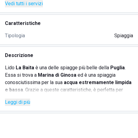
Vedi tutti i servizi
Caratteristiche
Tipologia
Spiaggia
Descrizione
Lido
La Baita
è una delle spiagge più belle della
Puglia
.
Essa si trova a
Marina di Ginosa
ed è una spiaggia
conosciutissima per la sua
acqua estremamente limpida
e bassa
. Grazie a queste caratteristiche, è perfetta per
famiglie con bambini e per chiunque voglia godersi il mare
Leggi di più
in totale tranquillità.
Qui possono nuotare tutti coloro che lo desiderano, senza
alcun rischio per la salute. Nonostante l'acqua sia bassa, il
fondale sabbioso offre a tutti gli ospiti la possibilità di
camminare nell'acqua senza il pericolo di scivolare
,