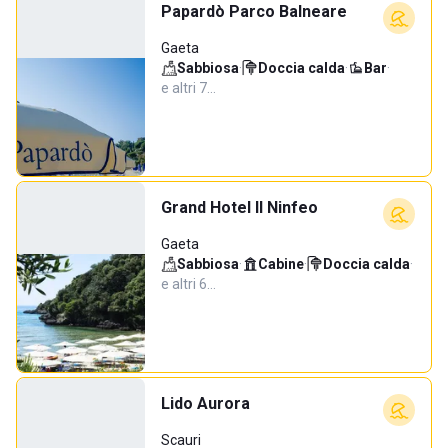
Papardò Parco Balneare
Gaeta
Sabbiosa
·
Doccia calda
·
Bar
·
e altri 7…
Grand Hotel Il Ninfeo
Gaeta
Sabbiosa
·
Cabine
·
Doccia calda
·
e altri 6…
Lido Aurora
Scauri