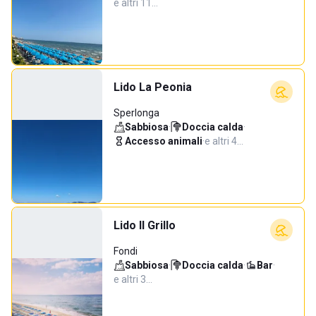
e altri 11…
Lido La Peonia
Sperlonga
Sabbiosa
·
Doccia calda
·
Accesso animali
·
e altri 4…
Lido Il Grillo
Fondi
Sabbiosa
·
Doccia calda
·
Bar
·
e altri 3…