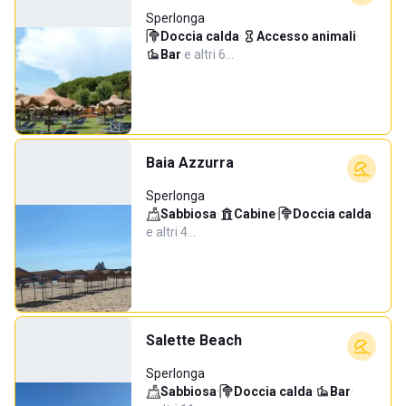
Sperlonga
Doccia calda
·
Accesso animali
·
Bar
·
e altri 6…
Baia Azzurra
Sperlonga
Sabbiosa
·
Cabine
·
Doccia calda
·
e altri 4…
Salette Beach
Sperlonga
Sabbiosa
·
Doccia calda
·
Bar
·