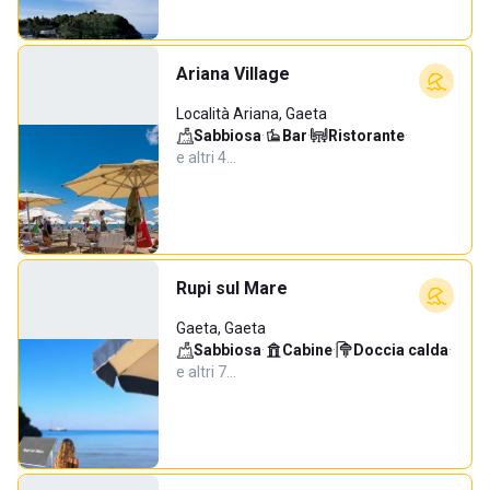
Ariana Village
Località Ariana, Gaeta
Sabbiosa
·
Bar
·
Ristorante
·
e altri 4…
Rupi sul Mare
Gaeta, Gaeta
Sabbiosa
·
Cabine
·
Doccia calda
·
e altri 7…