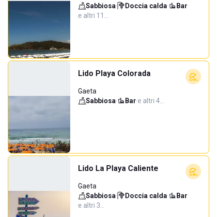
Sabbiosa
·
Doccia calda
·
Bar
·
e altri 11…
Lido Playa Colorada
Gaeta
Sabbiosa
·
Bar
·
e altri 4…
Lido La Playa Caliente
Gaeta
Sabbiosa
·
Doccia calda
·
Bar
·
e altri 3…