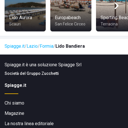
dal centro di Formia sia da quello di Gaeta con numerose
corse che partono in diversi orari della giornata.
Per coloro che giungono in zona con la propria vettura è
Lido Aurora
Europabeach
Sporting Bea
conveniente percorrere l'autostrada A1 e prendere l'uscita
Scauri
San Felice Circeo
Terracina
di
Cassino
. Successivamente, è necessario dirigersi verso
la zona costiera di Formia e ricercare il seguente indirizzo:
Via Tito Scipione, 7
.
Spiagge.it
Lazio
Formia
Lido Bandiera
Spiagge.it è una soluzione Spiagge Srl
Società del
Gruppo Zucchetti
Spiagge.it
Chi siamo
Magazine
La nostra linea editoriale