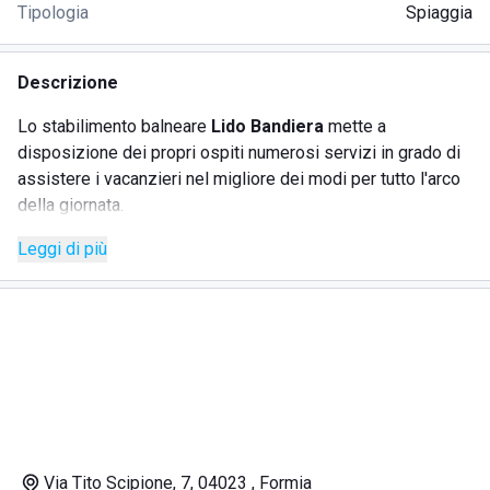
Tipologia
Spiaggia
Descrizione
Lo stabilimento balneare
Lido Bandiera
mette a
disposizione dei propri ospiti numerosi servizi in grado di
assistere i vacanzieri nel migliore dei modi per tutto l'arco
della giornata.
Infatti, si ha l'opportunità di utilizzare il campo di
beach
Leggi di più
volley
e quello di
beach soccer
per organizzare delle
partite che coinvolgono tutti i membri della famiglia. Inoltre,
è possibile noleggiare un
pedalò
per fare un bagno in
totale tranquillità nelle meravigliose acque di questa zona.
I vacanzieri hanno la facoltà di usare le
calde docce
presenti sulla spiaggia e successivamente recarsi al
bar
della struttura per sorseggiare una bibita rinfrescante.
Nelle ore centrali della giornata si può deliziare il proprio
palato con le gustose pietanze preparate dal
ristorante
Via Tito Scipione, 7, 04023 , Formia