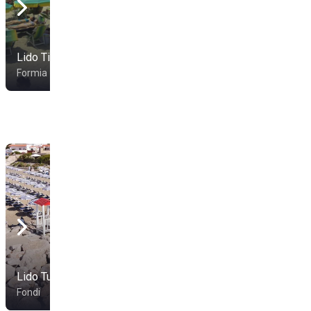
Lido Tirreno
Lido Il Veliero
Formia
Formia
Lido Tucano
Sporting Beach
Fondi
Terracina