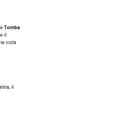
la
Tomba
e il
na vista
ina, il