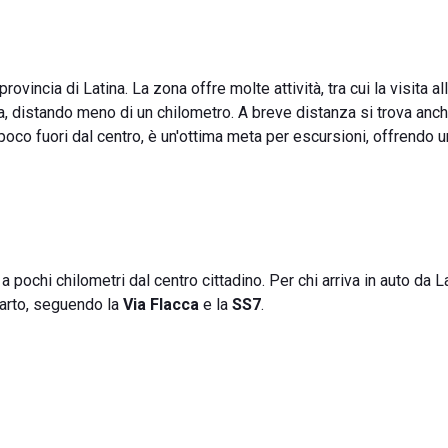
provincia di Latina. La zona offre molte attività, tra cui la visita al
ia, distando meno di un chilometro. A breve distanza si trova anch
 poco fuori dal centro, è un'ottima meta per escursioni, offrendo u
 a pochi chilometri dal centro cittadino. Per chi arriva in auto da Lat
uarto, seguendo la
Via Flacca
e la
SS7
.