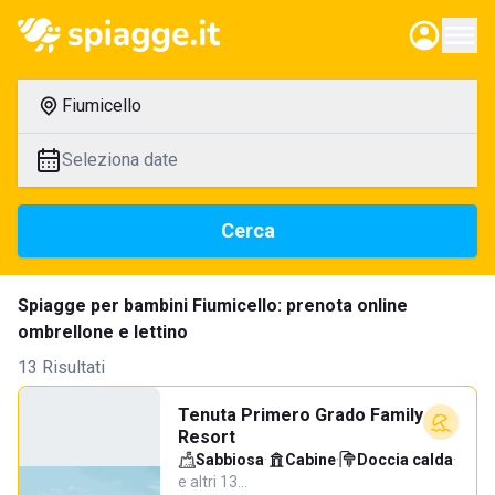
Fiumicello
Seleziona date
Cerca
Spiagge per bambini Fiumicello: prenota online
ombrellone e lettino
13 Risultati
Tenuta Primero Grado Family
Resort
Sabbiosa
·
Cabine
·
Doccia calda
·
e altri 13…