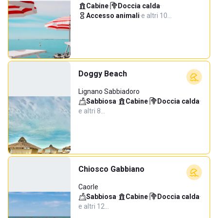
Cabine
·
Doccia calda
·
Accesso animali
·
e altri 10…
Doggy Beach
Lignano Sabbiadoro
Sabbiosa
·
Cabine
·
Doccia calda
·
e altri 8…
Chiosco Gabbiano
Caorle
Sabbiosa
·
Cabine
·
Doccia calda
·
e altri 12…