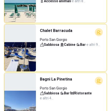
Accesso animali
·
e altri 8…
Chalet Barracuda
Porto San Giorgio
Sabbiosa
·
Cabine
·
Bar
·
e altri 9…
Bagni La Pinetina
Porto San Giorgio
Sabbiosa
·
Bar
·
Ristorante
·
e altri 4…