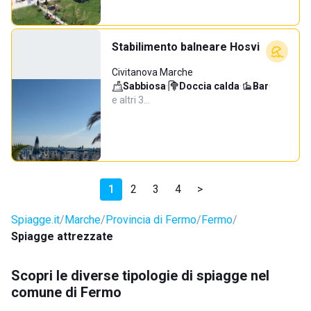
Stabilimento balneare Hosvi
Civitanova Marche
Sabbiosa
·
Doccia calda
·
Bar
·
e altri 3…
1
2
3
4
>
Spiagge.it
Marche
Provincia di Fermo
Fermo
Spiagge attrezzate
Scopri le diverse tipologie di spiagge nel
comune di Fermo