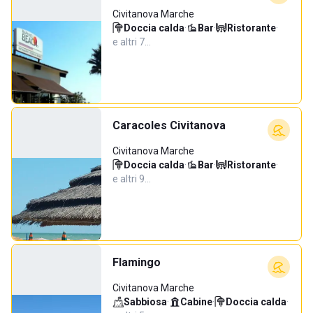
Civitanova Marche
Doccia calda
·
Bar
·
Ristorante
·
e altri 7…
Caracoles Civitanova
Civitanova Marche
Doccia calda
·
Bar
·
Ristorante
·
e altri 9…
Flamingo
Civitanova Marche
Sabbiosa
·
Cabine
·
Doccia calda
·