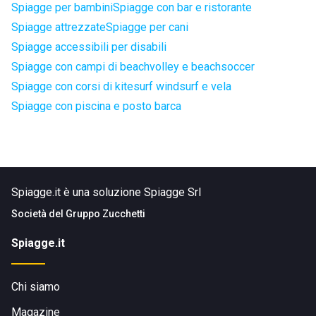
Spiagge per bambini
Spiagge con bar e ristorante
Spiagge attrezzate
Spiagge per cani
Spiagge accessibili per disabili
Spiagge con campi di beachvolley e beachsoccer
Spiagge con corsi di kitesurf windsurf e vela
Spiagge con piscina e posto barca
Spiagge.it è una soluzione Spiagge Srl
Società del
Gruppo Zucchetti
Spiagge.it
Chi siamo
Magazine