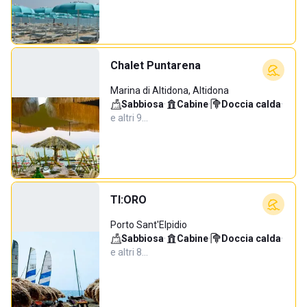
Chalet Puntarena
Marina di Altidona, Altidona
Sabbiosa
·
Cabine
·
Doccia calda
·
e altri 9…
TI:ORO
Porto Sant'Elpidio
Sabbiosa
·
Cabine
·
Doccia calda
·
e altri 8…