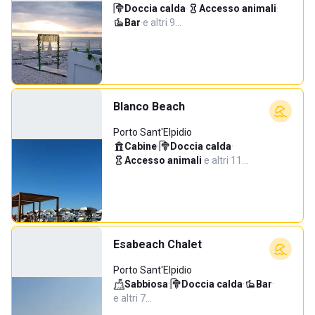
Doccia calda
·
Accesso animali
·
Bar
·
e altri 9…
Blanco Beach
Porto Sant'Elpidio
Cabine
·
Doccia calda
·
Accesso animali
·
e altri 11…
Esabeach Chalet
Porto Sant'Elpidio
Sabbiosa
·
Doccia calda
·
Bar
·
e altri 7…