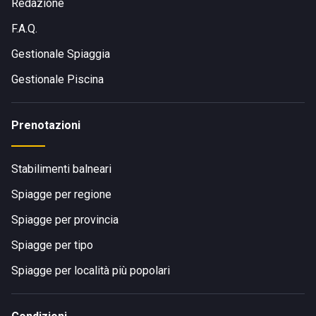
Fermo, occorre utilizzare
la macchina o il trasporto
Redazione
pubblico
, entrambi in grado di giungere a destinazione in
F.A.Q.
poco più di mezz'ora.
Gestionale Spiaggia
Gestionale Piscina
Prenotazioni
Stabilimenti balneari
Spiagge per regione
Spiagge per provincia
Spiagge per tipo
Spiagge per località più popolari