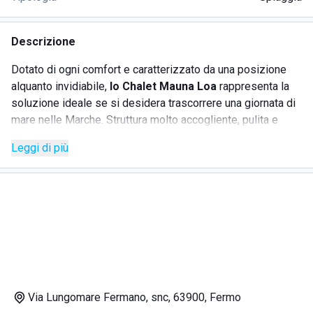
Descrizione
Dotato di ogni comfort e caratterizzato da una posizione
alquanto invidiabile,
lo Chalet Mauna Loa
rappresenta la
soluzione ideale se si desidera trascorrere una giornata di
mare nelle Marche. Struttura molto accogliente, pulita e
curata in ogni singolo dettaglio, mette a disposizione dei
Leggi di più
clienti un personale
gentile e qualificato
, capace di
soddisfare ogni esigenza della clientela. Di grande
rilevanza è anche
il servizio di ristorazione
, in grado di
stupire gli ospiti con svariate specialità a base di pesce.
Queste, realizzate mediante l'utilizzo di materie prime
sempre freschissime e di grande qualità, fondono in
maniera sorprendente la raffinatezza e la tecnica della
cucina moderna e il gusto di quella tradizionale.
Al termine della giornata ogni cliente avrà la possibilità di
Via Lungomare Fermano, snc, 63900, Fermo
usufruire della capienti cabine, dotate di
doccia con acqua