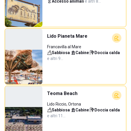
Accesso animali
·
e altri 8…
Lido Pianeta Mare
Francavilla al Mare
Sabbiosa
·
Cabine
·
Doccia calda
·
e altri 9…
Teoma Beach
Lido Riccio, Ortona
Sabbiosa
·
Cabine
·
Doccia calda
·
e altri 11…