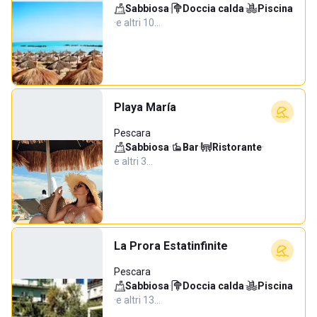
Sabbiosa
·
Doccia calda
·
Piscina
·
e altri 10…
Playa María
Pescara
Sabbiosa
·
Bar
·
Ristorante
·
e altri 3…
La Prora Estatinfinite
Pescara
Sabbiosa
·
Doccia calda
·
Piscina
·
e altri 13…