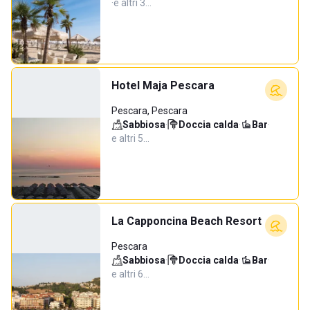
·
e altri 3…
Hotel Maja Pescara
Pescara, Pescara
Sabbiosa
·
Doccia calda
·
Bar
·
e altri 5…
La Capponcina Beach Resort
Pescara
Sabbiosa
·
Doccia calda
·
Bar
·
e altri 6…