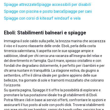
Spiagge attrezzate
Spiagge accessibili per disabili
Spiagge con piscina e posto barca
Spiagge per cani
Spiagge con corsi di kitesurf windsurf e vela
Eboli: Stabilimenti balneari e spiagge
Immagina il sole caldo sulla pelle, la brezza marina che accarezza
il viso e il suono rilassante delle onde. Eboli, perla della costa
tirrenica salernitana, ti aspetta con le sue spiagge ampie e
sabbiose, ideali per chi cerca una vacanza all'insegna del relax e
del divertimento in famiglia. Qui il mare, spesso cristallino e con
fondali che degradano dolcemente, è perfetto per i bambini e per
chi ama nuotare in tranquillità. La stagione estiva, da giugno a
settembre, offre il clima ideale per godere appieno delle sue
bellezze, tra giornate di sole e tramonti mozzafiato che colorano
l'orizzonte.
Su questa pagina, Spiagge.it ti offre la possibilità di esplorare e
prenotare la tua postazione ideale tra gli stabilimenti di Eboli.
Potrai filtrare i lidi in base ai servizi offerti, confrontare le opzioni e
assicurarti il tuo posto al sole con pochi click. Troverai stabilimenti
con aree giochi per bambini, campi da beach volley, servizio bar e