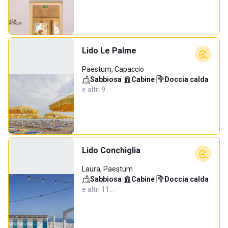
Lido Le Palme
Paestum, Capaccio
Sabbiosa
·
Cabine
·
Doccia calda
·
e altri 9…
Lido Conchiglia
Laura, Paestum
Sabbiosa
·
Cabine
·
Doccia calda
·
e altri 11…