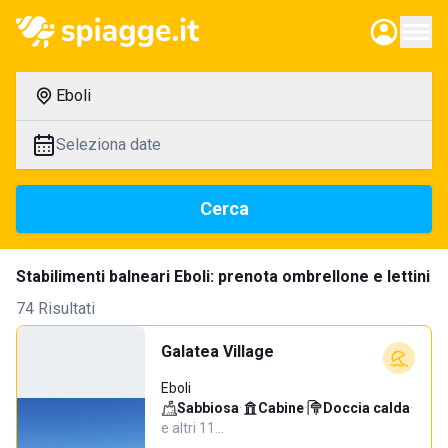
Eboli
Seleziona date
Cerca
Stabilimenti balneari Eboli: prenota ombrellone e lettini
74 Risultati
Galatea Village
Eboli
Sabbiosa
·
Cabine
·
Doccia calda
·
e altri 11…