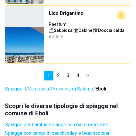
Lido Brigantino
Paestum
Sabbiosa
·
Cabine
·
Doccia calda
·
e altri 9…
1
2
3
4
>
Spiagge.it
Campania
Provincia di Salerno
Eboli
Scopri le diverse tipologie di spiagge nel
comune di Eboli
Spiagge per bambini
Spiagge con bar e ristorante
Spiagge con campi di beachvolley e beachsoccer