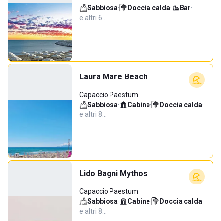
Sabbiosa
·
Doccia calda
·
Bar
·
e altri 6…
Laura Mare Beach
Capaccio Paestum
Sabbiosa
·
Cabine
·
Doccia calda
·
e altri 8…
Lido Bagni Mythos
Capaccio Paestum
Sabbiosa
·
Cabine
·
Doccia calda
·
e altri 8…