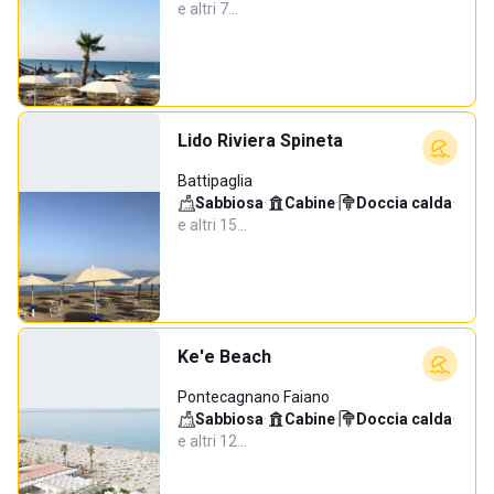
e altri 7…
Lido Riviera Spineta
Battipaglia
Sabbiosa
·
Cabine
·
Doccia calda
·
e altri 15…
Ke'e Beach
Pontecagnano Faiano
Sabbiosa
·
Cabine
·
Doccia calda
·
e altri 12…