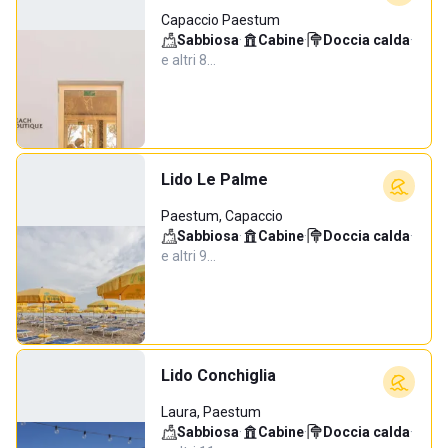
Capaccio Paestum
Sabbiosa
·
Cabine
·
Doccia calda
·
e altri 8…
Lido Le Palme
Paestum, Capaccio
Sabbiosa
·
Cabine
·
Doccia calda
·
e altri 9…
Lido Conchiglia
Laura, Paestum
Sabbiosa
·
Cabine
·
Doccia calda
·