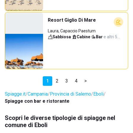
Resort Giglio Di Mare
Laura, Capaccio Paestum
Sabbiosa
·
Cabine
·
Bar
·
e altri 5…
1
2
3
4
>
Spiagge.it
Campania
Provincia di Salerno
Eboli
Spiagge con bar e ristorante
Scopri le diverse tipologie di spiagge nel
comune di Eboli