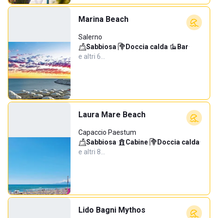
Marina Beach
Salerno
Sabbiosa
·
Doccia calda
·
Bar
·
e altri 6…
Laura Mare Beach
Capaccio Paestum
Sabbiosa
·
Cabine
·
Doccia calda
·
e altri 8…
Lido Bagni Mythos