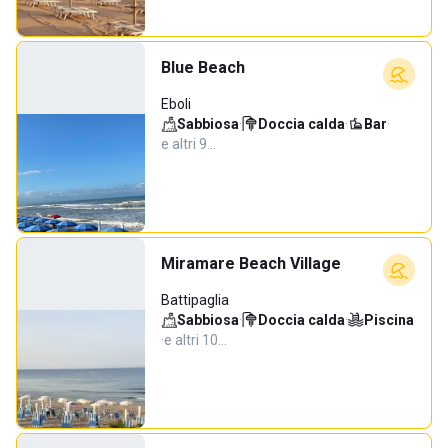
Blue Beach
Eboli
Sabbiosa
·
Doccia calda
·
Bar
·
e altri 9…
Miramare Beach Village
Battipaglia
Sabbiosa
·
Doccia calda
·
Piscina
·
e altri 10…