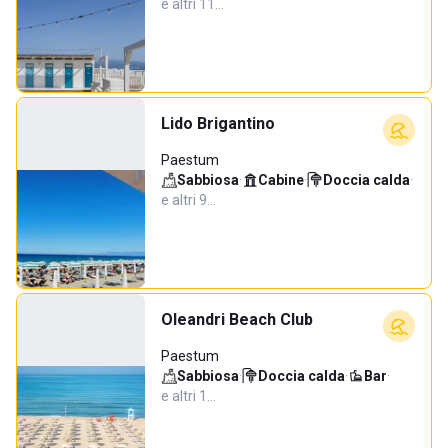
e altri 11…
Lido Brigantino
Paestum
Sabbiosa
·
Cabine
·
Doccia calda
·
e altri 9…
Oleandri Beach Club
Paestum
Sabbiosa
·
Doccia calda
·
Bar
·
e altri 1…