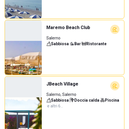
Maremo Beach Club
Salerno
Sabbiosa
·
Bar
·
Ristorante
JBeach Village
Salerno, Salerno
Sabbiosa
·
Doccia calda
·
Piscina
·
e altri 6…