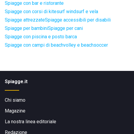
Spiagge con bar e ristorante
Spiagge con corsi di kitesurf windsurf e vela
Spiagge attrezzate
Spiagge accessibili per disabili
Spiagge per bambini
Spiagge per cani
Spiagge con piscina e posto barca
Spiagge con campi di beachvolley e beachsoccer
Spiagge.it
Chi siamo
Magazine
La nostra linea editoriale
Redazione