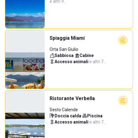
e altri 9…
Spiaggia Miami
Orta San Giulio
Sabbiosa
·
Cabine
·
Accesso animali
·
e altri 7…
Ristorante Verbella
Sesto Calende
Doccia calda
·
Piscina
·
Accesso animali
·
e altri 7…