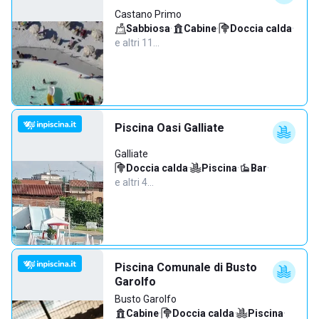
Castano Primo
Sabbiosa
·
Cabine
·
Doccia calda
·
e altri 11…
Piscina Oasi Galliate
Galliate
Doccia calda
·
Piscina
·
Bar
·
e altri 4…
Piscina Comunale di Busto
Garolfo
Busto Garolfo
Cabine
·
Doccia calda
·
Piscina
·