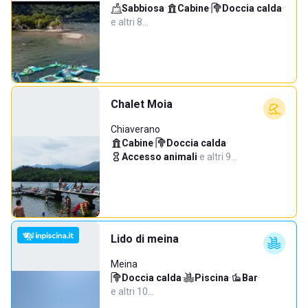
Sabbiosa
·
Cabine
·
Doccia calda
·
e altri 8…
Chalet Moia
Chiaverano
Cabine
·
Doccia calda
·
Accesso animali
·
e altri 9…
Lido di meina
Meina
Doccia calda
·
Piscina
·
Bar
·
e altri 10…