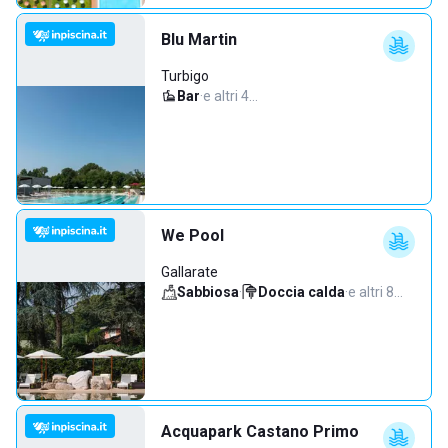
Blu Martin
Turbigo
Bar
·
e altri 4…
We Pool
Gallarate
Sabbiosa
·
Doccia calda
·
e altri 8…
Acquapark Castano Primo