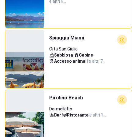
e altri 9…
Spiaggia Miami
Orta San Giulio
Sabbiosa
·
Cabine
·
Accesso animali
·
e altri 7…
Pirolino Beach
Dormelletto
Bar
·
Ristorante
·
e altri 1…