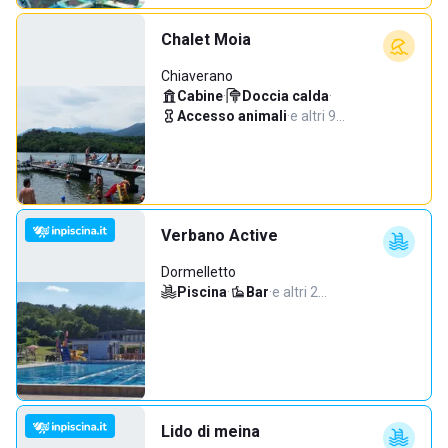
Chalet Moia
Chiaverano
Cabine
·
Doccia calda
·
Accesso animali
·
e altri 9…
Verbano Active
Dormelletto
Piscina
·
Bar
·
e altri 2…
Lido di meina