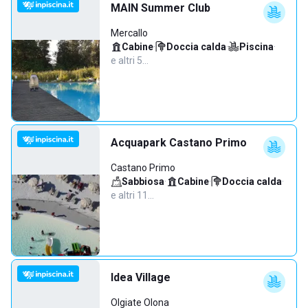
MAIN Summer Club
Mercallo
Cabine
·
Doccia calda
·
Piscina
·
e altri 5…
Acquapark Castano Primo
Castano Primo
Sabbiosa
·
Cabine
·
Doccia calda
·
e altri 11…
Idea Village
Olgiate Olona