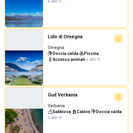
e altri 9…
Lido di Omegna
Omegna
Doccia calda
·
Piscina
·
Accesso animali
·
e altri 9…
Gud Verbania
Verbania
Sabbiosa
·
Cabine
·
Doccia calda
·
e altri 8…