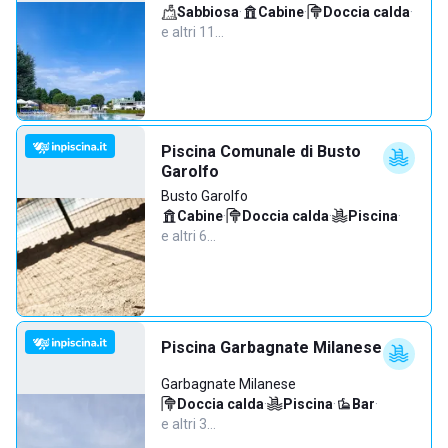
Sabbiosa
·
Cabine
·
Doccia calda
·
e altri 11…
Piscina Comunale di Busto
Garolfo
Busto Garolfo
Cabine
·
Doccia calda
·
Piscina
·
e altri 6…
Piscina Garbagnate Milanese
Garbagnate Milanese
Doccia calda
·
Piscina
·
Bar
·
e altri 3…