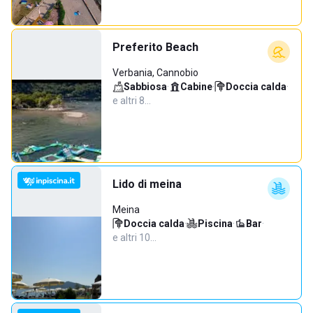
Preferito Beach
Verbania, Cannobio
Sabbiosa
·
Cabine
·
Doccia calda
·
e altri 8…
Lido di meina
Meina
Doccia calda
·
Piscina
·
Bar
·
e altri 10…