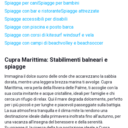
Spiagge per cani
Spiagge per bambini
Spiagge con bar e ristorante
Spiagge attrezzate
Spiagge accessibili per disabili
Spiagge con piscina e posto barca
Spiagge con corsi di kitesurf windsurf e vela
Spiagge con campi di beachvolley e beachsoccer
Cupra Marittima: Stabilimenti balneari e
spiagge
Immagina il dolce suono delle onde che accarezzano la sabbia
dorata, mentre una leggera brezza marina ti avvolge. Cupra
Marittima, vera perla della Riviera delle Palme, ti accoglie con la
sua costa invitante e acque cristalline, ideali per famiglie e chi
cerca un rifugio di relax. Qui il mare degrada dolcemente, perfetto
per i più piccoli e per lunghe e piacevoli passeggiate sulla battigia.
La sua atmosfera tranquilla e il clima mite la rendono una
destinazione ideale dalla primavera inoltrata fino all'autunno, per
una vacanza all'insegna del benessere e della serenità.
Su spiagge.it, la ricerca della tua postazione ideale a Cupra