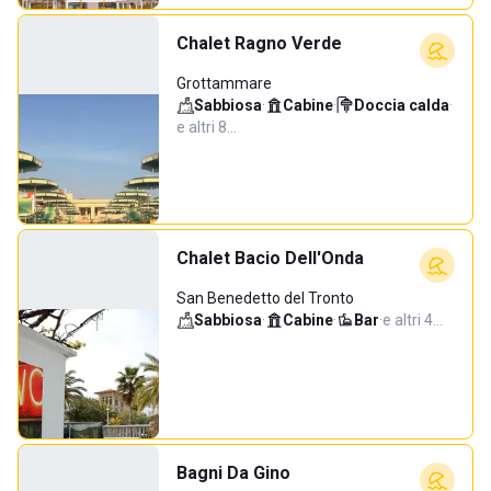
Chalet Ragno Verde
Grottammare
Sabbiosa
·
Cabine
·
Doccia calda
·
e altri 8…
Chalet Bacio Dell'Onda
San Benedetto del Tronto
Sabbiosa
·
Cabine
·
Bar
·
e altri 4…
Bagni Da Gino