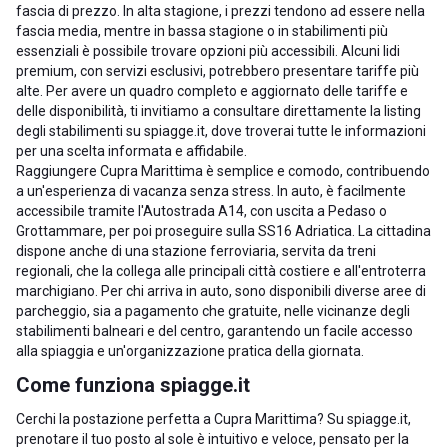
fascia di prezzo. In alta stagione, i prezzi tendono ad essere nella
fascia media, mentre in bassa stagione o in stabilimenti più
essenziali è possibile trovare opzioni più accessibili. Alcuni lidi
premium, con servizi esclusivi, potrebbero presentare tariffe più
alte. Per avere un quadro completo e aggiornato delle tariffe e
delle disponibilità, ti invitiamo a consultare direttamente la listing
degli stabilimenti su spiagge.it, dove troverai tutte le informazioni
per una scelta informata e affidabile.
Raggiungere Cupra Marittima è semplice e comodo, contribuendo
a un'esperienza di vacanza senza stress. In auto, è facilmente
accessibile tramite l'Autostrada A14, con uscita a Pedaso o
Grottammare, per poi proseguire sulla SS16 Adriatica. La cittadina
dispone anche di una stazione ferroviaria, servita da treni
regionali, che la collega alle principali città costiere e all'entroterra
marchigiano. Per chi arriva in auto, sono disponibili diverse aree di
parcheggio, sia a pagamento che gratuite, nelle vicinanze degli
stabilimenti balneari e del centro, garantendo un facile accesso
alla spiaggia e un'organizzazione pratica della giornata.
Come funziona spiagge.it
Cerchi la postazione perfetta a Cupra Marittima? Su spiagge.it,
prenotare il tuo posto al sole è intuitivo e veloce, pensato per la