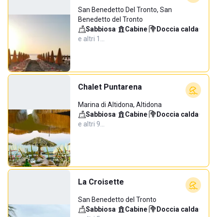
San Benedetto Del Tronto, San
Benedetto del Tronto
Sabbiosa
·
Cabine
·
Doccia calda
·
e altri 1…
Chalet Puntarena
Marina di Altidona, Altidona
Sabbiosa
·
Cabine
·
Doccia calda
·
e altri 9…
La Croisette
San Benedetto del Tronto
Sabbiosa
·
Cabine
·
Doccia calda
·