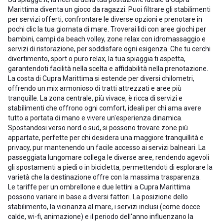
Marittima diventa un gioco da ragazzi. Puoi filtrare gli stabilimenti
per servizi offerti, confrontare le diverse opzioni e prenotare in
pochi clic la tua giornata di mare. Troverai lidi con aree giochi per
bambini, campi da beach volley, zone relax con idromassaggio e
servizi di ristorazione, per soddisfare ogni esigenza. Che tu cerchi
divertimento, sport o puro relax, la tua spiaggia ti aspetta,
garantendoti facilità nella scelta e affidabilità nella prenotazione.
La costa di Cupra Marittima si estende per diversi chilometri,
offrendo un mix armonioso di tratti attrezzati e aree più
tranquille. La zona centrale, più vivace, è ricca di servizi e
stabilimenti che offrono ogni comfort, ideali per chi ama avere
tutto a portata di mano e vivere un'esperienza dinamica.
Spostandosi verso nord o sud, si possono trovare zone più
appartate, perfette per chi desidera una maggiore tranquillità e
privacy, pur mantenendo un facile accesso ai servizi balneari. La
passeggiata lungomare collega le diverse aree, rendendo agevoli
gli spostamenti a piedi o in bicicletta, permettendoti di esplorare la
varietà che la destinazione offre con la massima trasparenza.
Le tariffe per un ombrellone e due lettini a Cupra Marittima
possono variare in base a diversi fattori. La posizione dello
stabilimento, la vicinanza al mare, i servizi inclusi (come docce
calde, wi-fi, animazione) e il periodo dell'anno influenzano la