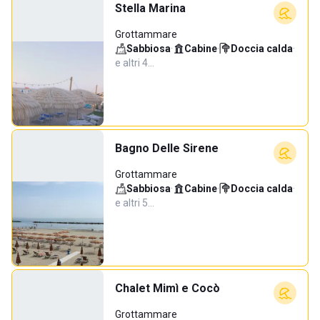
Stella Marina
Grottammare
Sabbiosa
·
Cabine
·
Doccia calda
·
e altri 4…
Bagno Delle Sirene
Grottammare
Sabbiosa
·
Cabine
·
Doccia calda
·
e altri 5…
Chalet Mimì e Cocò
Grottammare