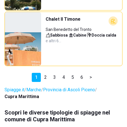
Chalet Il Timone
San Benedetto del Tronto
Sabbiosa
·
Cabine
·
Doccia calda
·
e altri 6…
1
2
3
4
5
6
>
Spiagge.it
Marche
Provincia di Ascoli Piceno
Cupra Marittima
Scopri le diverse tipologie di spiagge nel
comune di Cupra Marittima