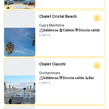
Chalet Cristal Beach
Cupra Marittima
Sabbiosa
·
Cabine
·
Doccia calda
·
e altri 4…
Chalet Ciaschí
Grottammare
Sabbiosa
·
Doccia calda
·
Bar
·
e altri 3…