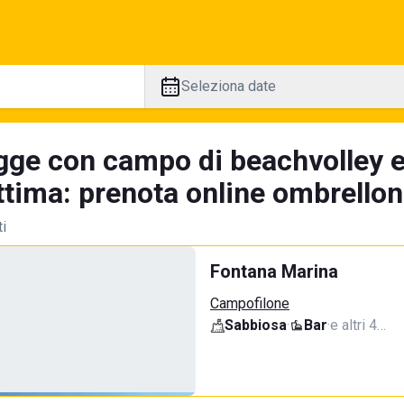
Seleziona date
gge con campo di beachvolley 
tima: prenota online ombrellone
ti
Fontana Marina
Campofilone
Sabbiosa
·
Bar
·
e altri 4…