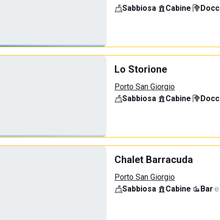
Sabbiosa
·
Cabine
·
Docci
Lo Storione
Porto San Giorgio
Sabbiosa
·
Cabine
·
Docci
Chalet Barracuda
Porto San Giorgio
Sabbiosa
·
Cabine
·
Bar
·
e