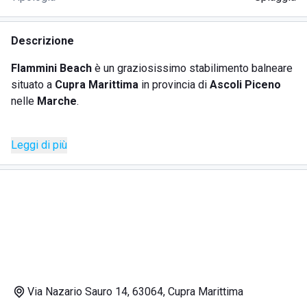
Descrizione
Flammini Beach
è un graziosissimo stabilimento balneare
situato a
Cupra Marittima
in provincia di
Ascoli Piceno
nelle
Marche
.
Questo lido è molto conosciuto per il personale cordiale e
Leggi di più
disponibile ed offre una spiaggia pulita, accogliente e ben
attrezzata. Infatti, all'interno dello
stabilimento balneare
Flammini Beach
, troviamo lettini, ombrelloni, docce di
acqua calda, bagni ed un comodissimo bar per un aperitivo
vista mare o per godersi uno spuntino durante la giornata in
spiaggia.
Inoltre, questa struttura è tranquillamente accessibile da
persone in sedia a rotelle.
Via Nazario Sauro 14, 63064, Cupra Marittima