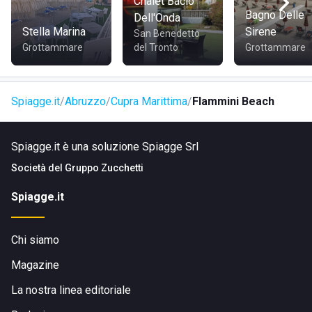
Chalet Bacio
COME RAGGIUNGERE FLAMMINI BEACH
Bagno Delle
Dell'Onda
Stella Marina
Sirene
San Benedetto
Grottammare
del Tronto
Grottammare
Dal centro città il lido
Flammini Beach
è facilmente
raggiungibile percorrendo Via Galileo Galilei per poi
svoltare in Via Battisti e successivamente in Via Giuseppe
Spiagge.it
Abruzzo
Cupra Marittima
Flammini Beach
Garibaldi. Da Via G. Garibaldi basta svoltare in Via Nazario
Sauro, lo stabilimento si troverà sulla destra.
Spiagge.it è una soluzione Spiagge Srl
Società del
Gruppo Zucchetti
Spiagge.it
Chi siamo
Magazine
La nostra linea editoriale