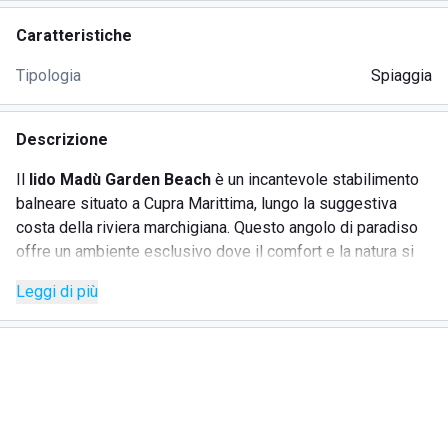
Caratteristiche
Tipologia
Spiaggia
Descrizione
Il
lido Madù Garden Beach
è un incantevole stabilimento
balneare situato a Cupra Marittima, lungo la suggestiva
costa della riviera marchigiana. Questo angolo di paradiso
offre un ambiente esclusivo dove il comfort e la natura si
incontrano. Ideale sia per famiglie con bambini che per
Leggi di più
coppie in cerca di relax, il Madù Garden Beach promette
momenti di puro benessere. Tra i suoi punti di forza, l’ampia
gamma di servizi pensata per soddisfare ogni tipo di
esigenza.
SERVIZI OFFERTI