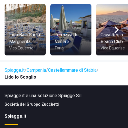
locali, taxi o a piedi. A piedi: se ti trovi già nella zona di
Castellammare di Stabia, la struttura è raggiungibile
seguendo Via Sorrentina e le indicazioni locali verso il
mare.
Lido Baia Santa
Terrazza di
Cava Regia
Visita il sito di
Lido lo Scoglio
Margherita
Venere
Beach Club
Vico Equense
Forio
Vico Equense
Spiagge.it
Campania
Castellammare di Stabia
Lido lo Scoglio
Spiagge.it è una soluzione Spiagge Srl
Società del
Gruppo Zucchetti
Spiagge.it