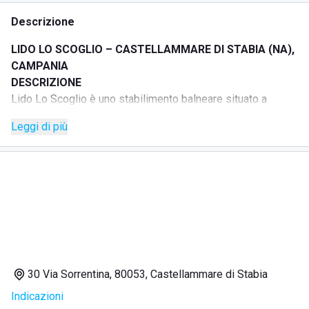
Descrizione
LIDO LO SCOGLIO – CASTELLAMMARE DI STABIA (NA),
CAMPANIA
DESCRIZIONE
Lido Lo Scoglio è uno stabilimento balneare situato a
Castellammare di Stabia, attivo da oltre 60 anni, con
Leggi di più
spiaggia, terrazza, pedana e servizi pensati per famiglie,
coppie e gruppi di amici.
La struttura offre ombrelloni, lettini, sdraio e zona relax, in
un ambiente curato e accogliente, ideale per chi desidera
trascorrere una giornata di mare all'insegna del comfort e
del relax.
SERVIZI
Spiaggia attrezzata
Terrazza
30 Via Sorrentina, 80053, Castellammare di Stabia
Pedana
Indicazioni
Ombrelloni