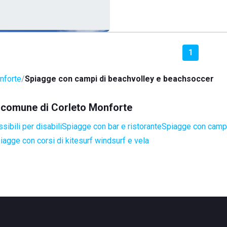
1
nforte
Spiagge con campi di beachvolley e beachsoccer
el comune di Corleto Monforte
ibili per disabili
Spiagge con bar e ristorante
Spiagge con campi
iagge con corsi di kitesurf windsurf e vela