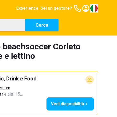
Experience
Sei un gestore?
Cerca
e beachsoccer Corleto
 e lettino
c, Drink e Food
aestum
ar
·
e altri 15…
Vedi disponibilità