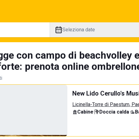
Seleziona date
gge con campo di beachvolley 
orte: prenota online ombrellone
ti
New Lido Cerullo's Musi
Licinella-Torre di Paestum, P
Cabine
·
Doccia calda
·
B