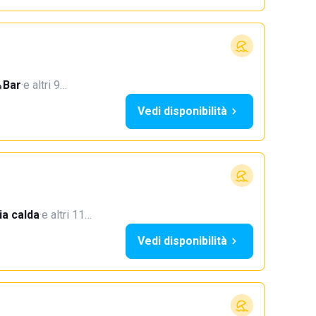
Bar
·
e altri 9…
Vedi disponibilità
a calda
·
e altri 11…
Vedi disponibilità