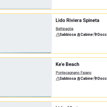
Lido Riviera Spineta
Battipaglia
Sabbiosa
·
Cabine
·
Docci
Ke'e Beach
Pontecagnano Faiano
Sabbiosa
·
Cabine
·
Docci