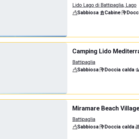
Lido Lago di Battipaglia, Lago
Sabbiosa
·
Cabine
·
Docci
Camping Lido Mediterr
Battipaglia
Sabbiosa
·
Doccia calda
·
Miramare Beach Villag
Battipaglia
Sabbiosa
·
Doccia calda
·