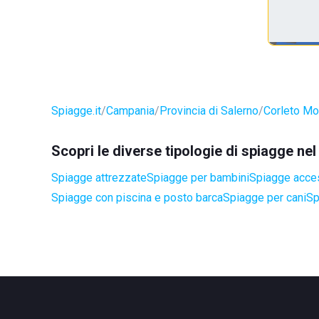
Spiagge.it
Campania
Provincia di Salerno
Corleto Mo
Scopri le diverse tipologie di spiagge n
Spiagge attrezzate
Spiagge per bambini
Spiagge access
Spiagge con piscina e posto barca
Spiagge per cani
Sp