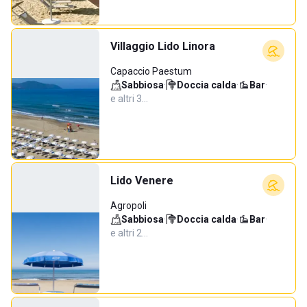
Villaggio Lido Linora
Capaccio Paestum
Sabbiosa
·
Doccia calda
·
Bar
·
e altri 3…
Lido Venere
Agropoli
Sabbiosa
·
Doccia calda
·
Bar
·
e altri 2…