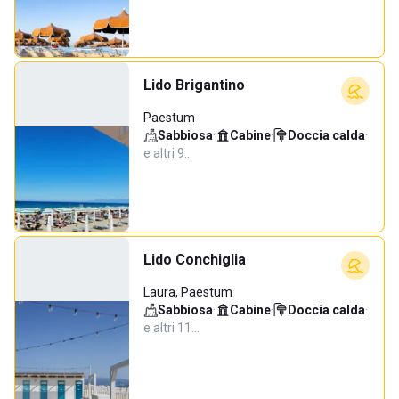
Lido Brigantino
Paestum
Sabbiosa
·
Cabine
·
Doccia calda
·
e altri 9…
Lido Conchiglia
Laura, Paestum
Sabbiosa
·
Cabine
·
Doccia calda
·
e altri 11…