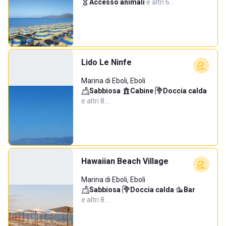
Accesso animali
·
e altri 6…
Lido Le Ninfe
Marina di Eboli, Eboli
Sabbiosa
·
Cabine
·
Doccia calda
·
e altri 8…
Hawaiian Beach Village
Marina di Eboli, Eboli
Sabbiosa
·
Doccia calda
·
Bar
·
e altri 8…