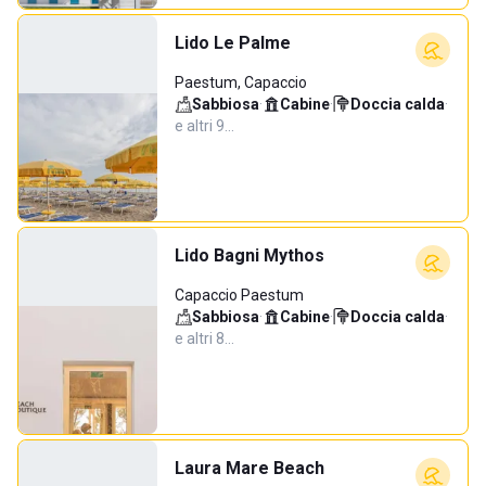
Lido Le Palme
Paestum, Capaccio
Sabbiosa
·
Cabine
·
Doccia calda
·
e altri 9…
Lido Bagni Mythos
Capaccio Paestum
Sabbiosa
·
Cabine
·
Doccia calda
·
e altri 8…
Laura Mare Beach