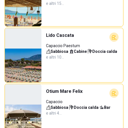
e altri 15…
Lido Cascata
Capaccio Paestum
Sabbiosa
·
Cabine
·
Doccia calda
·
e altri 10…
Otium Mare Felix
Capaccio
Sabbiosa
·
Doccia calda
·
Bar
·
e altri 4…