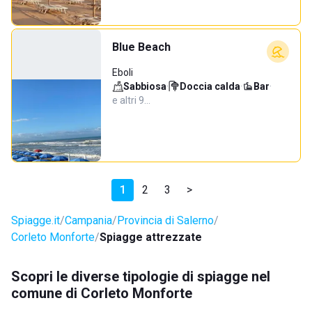
Blue Beach
Eboli
Sabbiosa
·
Doccia calda
·
Bar
·
e altri 9…
1
2
3
>
Spiagge.it
Campania
Provincia di Salerno
Corleto Monforte
Spiagge attrezzate
Scopri le diverse tipologie di spiagge nel
comune di Corleto Monforte