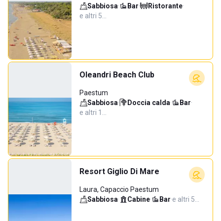
Sabbiosa
·
Bar
·
Ristorante
·
e altri 5…
Oleandri Beach Club
Paestum
Sabbiosa
·
Doccia calda
·
Bar
·
e altri 1…
Resort Giglio Di Mare
Laura, Capaccio Paestum
Sabbiosa
·
Cabine
·
Bar
·
e altri 5…