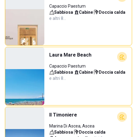
Capaccio Paestum
Sabbiosa
·
Cabine
·
Doccia calda
·
e altri 8…
Laura Mare Beach
Capaccio Paestum
Sabbiosa
·
Cabine
·
Doccia calda
·
e altri 8…
Il Timoniere
Marina Di Ascea, Ascea
Sabbiosa
·
Doccia calda
·