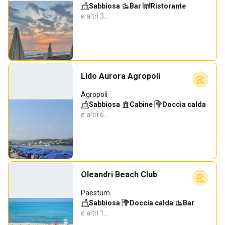
Sabbiosa
·
Bar
·
Ristorante
·
e altri 3…
Lido Aurora Agropoli
Agropoli
Sabbiosa
·
Cabine
·
Doccia calda
·
e altri 6…
Oleandri Beach Club
Paestum
Sabbiosa
·
Doccia calda
·
Bar
·
e altri 1…