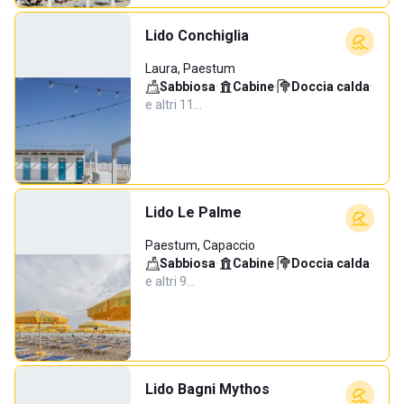
Lido Conchiglia
Laura, Paestum
Sabbiosa
·
Cabine
·
Doccia calda
·
e altri 11…
Lido Le Palme
Paestum, Capaccio
Sabbiosa
·
Cabine
·
Doccia calda
·
e altri 9…
Lido Bagni Mythos