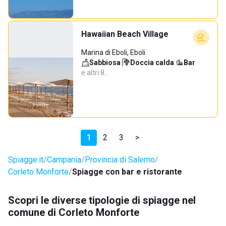
Hawaiian Beach Village
Marina di Eboli, Eboli
Sabbiosa
·
Doccia calda
·
Bar
·
e altri 8…
1
2
3
>
Spiagge.it
Campania
Provincia di Salerno
Corleto Monforte
Spiagge con bar e ristorante
Scopri le diverse tipologie di spiagge nel
comune di Corleto Monforte