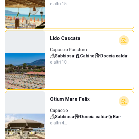
e altri 15…
Lido Cascata
Capaccio Paestum
Sabbiosa
·
Cabine
·
Doccia calda
·
e altri 10…
Otium Mare Felix
Capaccio
Sabbiosa
·
Doccia calda
·
Bar
·
e altri 4…