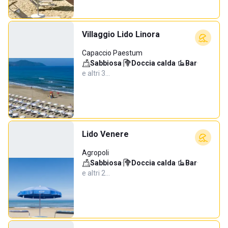
Villaggio Lido Linora
Capaccio Paestum
Sabbiosa
·
Doccia calda
·
Bar
·
e altri 3…
Lido Venere
Agropoli
Sabbiosa
·
Doccia calda
·
Bar
·
e altri 2…