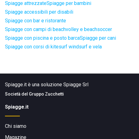
Spiagge attrezzate
Spiagge per bambini
Spiagge accessibili per disabili
Spiagge con bar e ristorante
Spiagge con campi di beachvolley e beachsoccer
Spiagge con piscina e posto barca
Spiagge per cani
Spiagge con corsi di kitesurf windsurf e vela
Spiagge.it è una soluzione Spiagge Srl
Società del
Gruppo Zucchetti
Spiagge.it
Chi siamo
Magazine