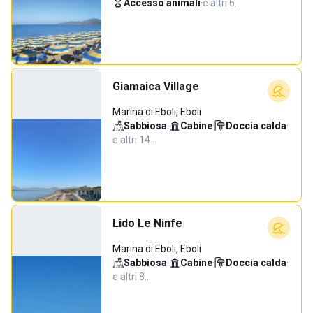
Accesso animali
·
e altri 6…
Giamaica Village
Marina di Eboli, Eboli
Sabbiosa
·
Cabine
·
Doccia calda
·
e altri 14…
Lido Le Ninfe
Marina di Eboli, Eboli
Sabbiosa
·
Cabine
·
Doccia calda
·
e altri 8…