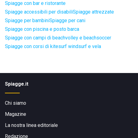
Spiagge con bar e ristorante
Spiagge accessibili per disabili
Spiagge attrezzate
Spiagge per bambini
Spiagge per cani
Spiagge con piscina e posto barca
Spiagge con campi di beachvolley e beachsoccer
Spiagge con corsi di kitesurf windsurf e vela
Spiagge.it
Chi siamo
Magazine
La nostra linea editoriale
Redazione