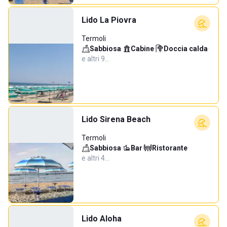
Lido La Piovra
Termoli
Sabbiosa
·
Cabine
·
Doccia calda
·
e altri 9…
Lido Sirena Beach
Termoli
Sabbiosa
·
Bar
·
Ristorante
·
e altri 4…
Lido Aloha