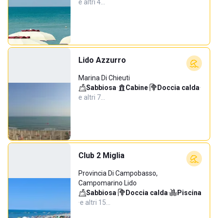
e altri 4…
Lido Azzurro
Marina Di Chieuti
Sabbiosa
·
Cabine
·
Doccia calda
·
e altri 7…
Club 2 Miglia
Provincia Di Campobasso,
Campomarino Lido
Sabbiosa
·
Doccia calda
·
Piscina
·
e altri 15…