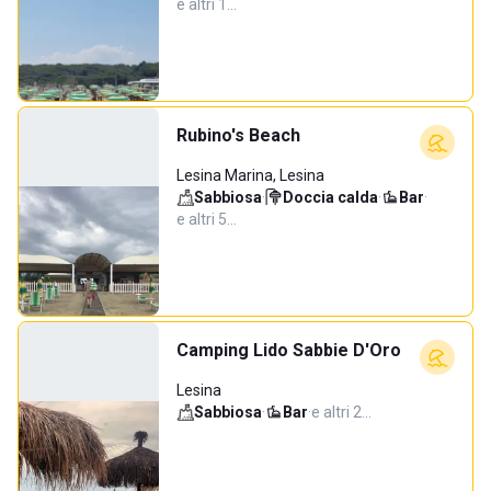
e altri 1…
Rubino's Beach
Lesina Marina, Lesina
Sabbiosa
·
Doccia calda
·
Bar
·
e altri 5…
Camping Lido Sabbie D'Oro
Lesina
Sabbiosa
·
Bar
·
e altri 2…