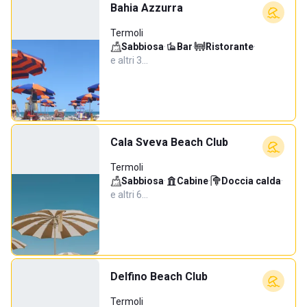
Bahia Azzurra
Termoli
Sabbiosa
·
Bar
·
Ristorante
·
e altri 3…
Cala Sveva Beach Club
Termoli
Sabbiosa
·
Cabine
·
Doccia calda
·
e altri 6…
Delfino Beach Club
Termoli