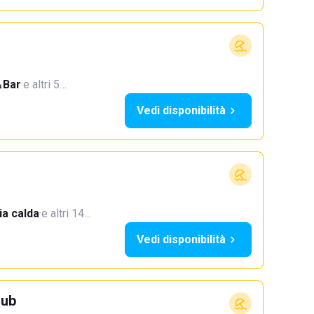
Bar
·
e altri 5…
Vedi disponibilità
a calda
·
e altri 14…
Vedi disponibilità
lub