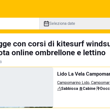
Seleziona date
ge con corsi di kitesurf windsur
ta online ombrellone e lettino
ti
Lido La Vela Campomar
Campomarino Lido, Campomar
Sabbiosa
·
Cabine
·
Docci