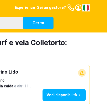
Experience
Sei un gestore?
Cerca
f e vela Colletorto:
ino Lido
ino
a calda
·
e altri 11…
Vedi disponibilità