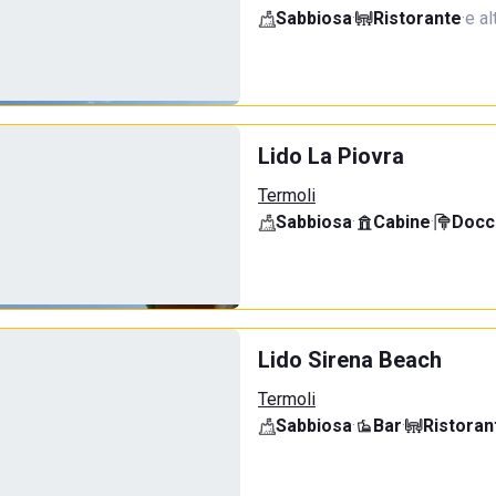
Sabbiosa
·
Ristorante
·
e al
Lido La Piovra
Termoli
Sabbiosa
·
Cabine
·
Docci
Lido Sirena Beach
Termoli
Sabbiosa
·
Bar
·
Ristoran