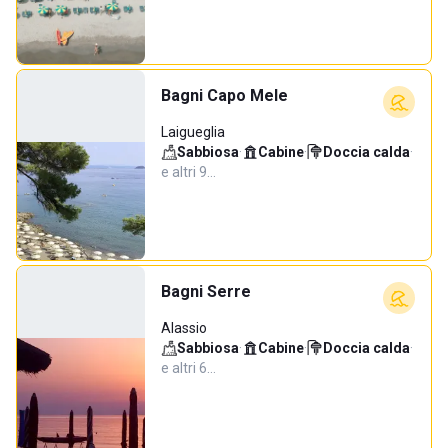
Bagni Capo Mele
Laigueglia
Sabbiosa
·
Cabine
·
Doccia calda
·
e altri 9…
Bagni Serre
Alassio
Sabbiosa
·
Cabine
·
Doccia calda
·
e altri 6…