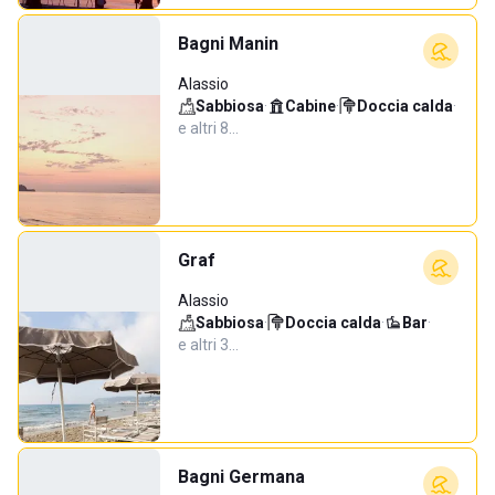
Bagni Manin
Alassio
Sabbiosa
·
Cabine
·
Doccia calda
·
e altri 8…
Graf
Alassio
Sabbiosa
·
Doccia calda
·
Bar
·
e altri 3…
Bagni Germana