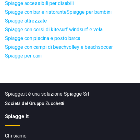
Spiagge accessibili per disabili
Spiagge con bar e ristorante
Spiagge per bambini
Spiagge attrezzate
Spiagge con corsi di kitesurf windsurf e vela
Spiagge con piscina e posto barca
Spiagge con campi di beachvolley e beachsoccer
Spiagge per cani
Spiagge.it è una soluzione Spiagge Srl
Società del
Gruppo Zucchetti
Spiagge.it
Chi siamo