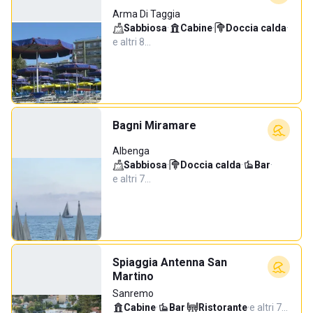
Arma Di Taggia
Sabbiosa
·
Cabine
·
Doccia calda
·
e altri 8…
Bagni Miramare
Albenga
Sabbiosa
·
Doccia calda
·
Bar
·
e altri 7…
Spiaggia Antenna San
Martino
Sanremo
Cabine
·
Bar
·
Ristorante
·
e altri 7…