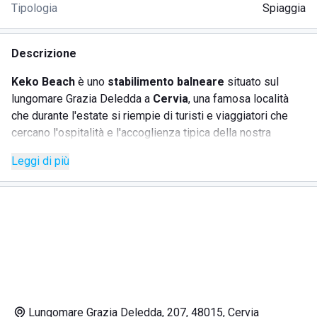
Tipologia
Spiaggia
Descrizione
Keko Beach
è uno
stabilimento balneare
situato sul
lungomare Grazia Deledda a
Cervia
, una famosa località
che durante l'estate si riempie di turisti e viaggiatori che
cercano l'ospitalità e l'accoglienza tipica della nostra
penisola.
Leggi di più
Keko beach offre ai turisti numerosi servizi e comfort per
rendere la vacanza perfetta in ogni dettaglio.
In particolare è presente un
bar
, un servizio di noleggio
lettini ed ombrelloni, docce calde gratuite a disposizione
dei clienti e un pratico
parcheggio per biciclette
e
motoveicoli.
Lungomare Grazia Deledda, 207, 48015, Cervia