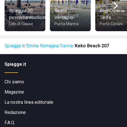
natura ad esempio può rilassarsi nella
bellissima pineta
,
ricca di pini marittimi dal profumo intenso, oppure visitare
Spiaggia 30
Bagno
BagnOsteria
le meravigliose
saline
, ricche di tradizioni e di storia, dove
pescemarebollicine
Ventaglio
Tarifa
ancora oggi viene estratto il famoso sale di Cervia.
Lido di Classe
Punta Marina
Porto Corsini
Spiagge.it
Emilia-Romagna
Cervia
Keko Beach 207
Spiagge.it
Chi siamo
Magazine
La nostra linea editoriale
Redazione
F.A.Q.