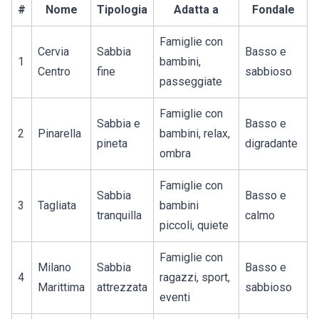
#
Nome
Tipologia
Adatta a
Fondale
Famiglie con
Cervia
Sabbia
Basso e
1
bambini,
Centro
fine
sabbioso
passeggiate
Famiglie con
Sabbia e
Basso e
2
Pinarella
bambini, relax,
pineta
digradante
ombra
Famiglie con
Sabbia
Basso e
3
Tagliata
bambini
tranquilla
calmo
piccoli, quiete
Famiglie con
Milano
Sabbia
Basso e
4
ragazzi, sport,
Marittima
attrezzata
sabbioso
eventi